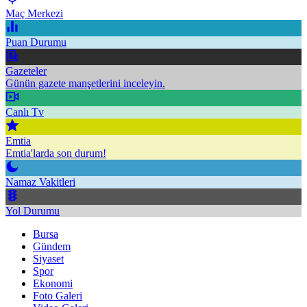
Maç Merkezi
Puan Durumu
Gazeteler
Günün gazete manşetlerini inceleyin.
Canlı Tv
Emtia
Emtia'larda son durum!
Namaz Vakitleri
Yol Durumu
Bursa
Gündem
Siyaset
Spor
Ekonomi
Foto Galeri