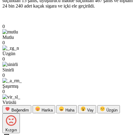
suçundan 15 şahıs, uyuşturucu madde suçundan 467 şahıs ve toplam
24 bin 240 adet kaçak sigara ve içki ele geçirildi.
0
Mutlu
0
Üzgün
0
Sinirli
0
Şaşırmış
0
Virüslü
Beğendim
Harika
Haha
Vay
Üzgün
Kızgın