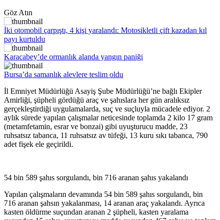
Göz Atın
İki otomobil çarpıştı, 4 kişi yaralandı: Motosikletli çift kazadan kıl
payı kurtuldu
Karacabey’de ormanlık alanda yangın paniği
Bursa’da samanlık alevlere teslim oldu
İl Emniyet Müdürlüğü Asayiş Şube Müdürlüğü’ne bağlı Ekipler
Amirliği, şüpheli gördüğü araç ve şahıslara her gün aralıksız
gerçekleştirdiği uygulamalarda, suç ve suçluyla mücadele ediyor. 2
aylık sürede yapılan çalışmalar neticesinde toplamda 2 kilo 17 gram
(metamfetamin, esrar ve bonzai) gibi uyuşturucu madde, 23
ruhsatsız tabanca, 11 ruhsatsız av tüfeği, 13 kuru sıkı tabanca, 790
adet fişek ele geçirildi.
54 bin 589 şahıs sorgulandı, bin 716 aranan şahıs yakalandı
Yapılan çalışmaların devamında 54 bin 589 şahıs sorgulandı, bin
716 aranan şahsın yakalanması, 14 aranan araç yakalandı. Ayrıca
kasten öldürme suçundan aranan 2 şüpheli, kasten yaralama