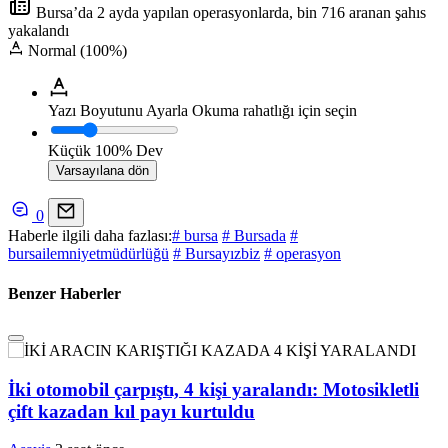
Bursa’da 2 ayda yapılan operasyonlarda, bin 716 aranan şahıs
yakalandı
Normal (100%)
Yazı Boyutunu Ayarla
Okuma rahatlığı için seçin
Küçük
100%
Dev
Varsayılana dön
0
Haberle ilgili daha fazlası:
# bursa
# Bursada
#
bursailemniyetmüdürlüğü
# Bursayızbiz
# operasyon
Benzer Haberler
İki otomobil çarpıştı, 4 kişi yaralandı: Motosikletli
çift kazadan kıl payı kurtuldu