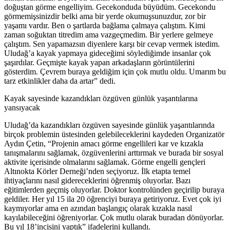
doğuştan görme engelliyim. Gecekonduda büyüdüm. Gecekondu
görmemişsinizdir belki ama bir yerde okumuşsunuzdur, zor bir
yaşamı vardır. Ben o şartlarda bağlama çalmaya çalıştım. Kimi
zaman soğuktan titredim ama vazgeçmedim. Bir yerlere gelmeye
çalıştım. Sen yapamazsın diyenlere karşı bir cevap vermek istedim.
Uludağ’a kayak yapmaya gideceğimi söylediğimde insanlar çok
şaşırdılar. Geçmişte kayak yapan arkadaşların görüntülerini
gösterdim. Çevrem buraya geldiğim için çok mutlu oldu. Umarım bu
tarz etkinlikler daha da artar” dedi.
Kayak sayesinde kazandıkları özgüven günlük yaşantılarına
yansıyacak
Uludağ’da kazandıkları özgüven sayesinde günlük yaşantılarında
birçok problemin üstesinden gelebileceklerini kaydeden Organizatör
Aydın Çetin, “Projenin amacı görme engellileri kar ve kızakla
tanışmalarını sağlamak, özgüvenlerini arttırmak ve burada bir sosyal
aktivite içerisinde olmalarını sağlamak. Görme engelli gençleri
Altınokta Körler Derneği’nden seçiyoruz. İlk etapta temel
ihtiyaçlarını nasıl gidereceklerini öğrenmiş oluyorlar. Bazı
eğitimlerden geçmiş oluyorlar. Doktor kontrolünden geçirilip buraya
geldiler. Her yıl 15 ila 20 öğrenciyi buraya getiriyoruz. Evet çok iyi
kaymıyorlar ama en azından başlangıç olarak kızakla nasıl
kayılabileceğini öğreniyorlar. Çok mutlu olarak buradan dönüyorlar.
Bu yıl 18’incisini yaptık” ifadelerini kullandı.