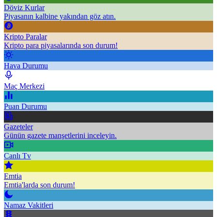
Döviz Kurlar
Piyasanın kalbine yakından göz atın.
Kripto Paralar
Kripto para piyasalarında son durum!
Hava Durumu
Maç Merkezi
Puan Durumu
Gazeteler
Günün gazete manşetlerini inceleyin.
Canlı Tv
Emtia
Emtia'larda son durum!
Namaz Vakitleri