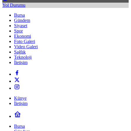
Yol Durumu
Bursa
Gündem
Siyaset
Spor
Ekonomi
Foto Galeri
Video Galeri
Sağlık
Teknoloji
İletişim
Künye
İletişim
Bursa