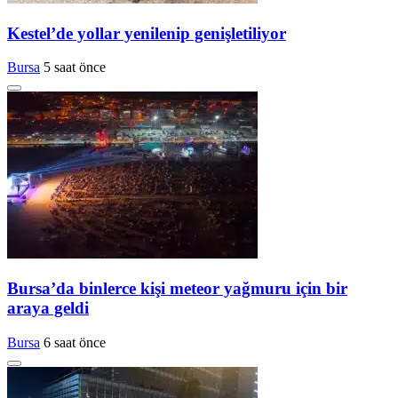
Kestel’de yollar yenilenip genişletiliyor
Bursa
5 saat önce
Bursa’da binlerce kişi meteor yağmuru için bir
araya geldi
Bursa
6 saat önce