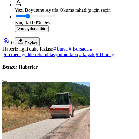
Yazı Boyutunu Ayarla
Okuma rahatlığı için seçin
Küçük
100%
Dev
Varsayılana dön
0
Paylaş
Haberle ilgili daha fazlası:
# bursa
# Bursada
#
göremeengellilerrehabilitasyonmerkezi
# kayak
# Uludağ
Benzer Haberler