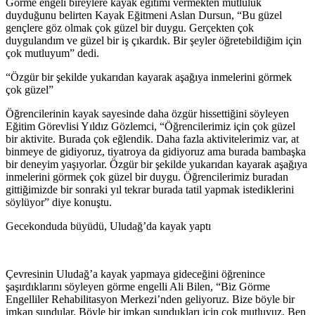
Görme engeli bireylere kayak eğitimi vermekten mutluluk
duyduğunu belirten Kayak Eğitmeni Aslan Dursun, “Bu güzel
gençlere göz olmak çok güzel bir duygu. Gerçekten çok
duygulandım ve güzel bir iş çıkardık. Bir şeyler öğretebildiğim için
çok mutluyum” dedi.
“Özgür bir şekilde yukarıdan kayarak aşağıya inmelerini görmek
çok güzel”
Öğrencilerinin kayak sayesinde daha özgür hissettiğini söyleyen
Eğitim Görevlisi Yıldız Gözlemci, “Öğrencilerimiz için çok güzel
bir aktivite. Burada çok eğlendik. Daha fazla aktivitelerimiz var, at
binmeye de gidiyoruz, tiyatroya da gidiyoruz ama burada bambaşka
bir deneyim yaşıyorlar. Özgür bir şekilde yukarıdan kayarak aşağıya
inmelerini görmek çok güzel bir duygu. Öğrencilerimiz buradan
gittiğimizde bir sonraki yıl tekrar burada tatil yapmak istediklerini
söylüyor” diye konuştu.
Gecekonduda büyüdü, Uludağ’da kayak yaptı
Çevresinin Uludağ’a kayak yapmaya gideceğini öğrenince
şaşırdıklarını söyleyen görme engelli Ali Bilen, “Biz Görme
Engelliler Rehabilitasyon Merkezi’nden geliyoruz. Bize böyle bir
imkan sundular. Böyle bir imkan sundukları için çok mutluyuz. Ben