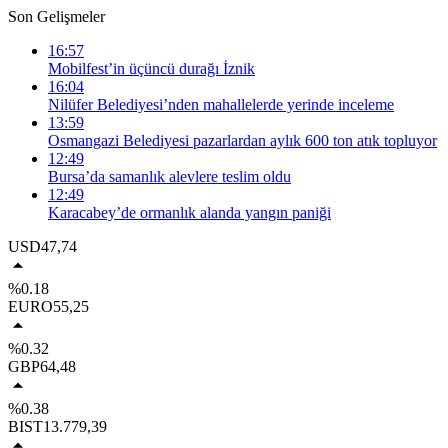
Son Gelişmeler
16:57
Mobilfest’in üçüncü durağı İznik
16:04
Nilüfer Belediyesi’nden mahallelerde yerinde inceleme
13:59
Osmangazi Belediyesi pazarlardan aylık 600 ton atık topluyor
12:49
Bursa’da samanlık alevlere teslim oldu
12:49
Karacabey’de ormanlık alanda yangın paniği
USD
47,74
%0.18
EURO
55,25
%0.32
GBP
64,48
%0.38
BIST
13.779,39