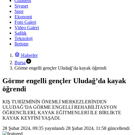
Gündem
Siyaset
Spor
Ekonomi
Foto Galeri
Video Galeri
Sağlık
Teknoloji
İletişim
Haberler
Bursa
Görme engelli gençler Uludağ’da kayak öğrendi
Görme engelli gençler Uludağ’da kayak
öğrendi
KIŞ TURİZMİNİN ÖNEMLİ MERKEZLERİNDEN
ULUDAĞ’DA GÖRME ENGELLİ REHABİLİTASYON
ÖĞRENCİLERİ, KAYAK EĞİTMENLERİ İLE BİRLİKTE
KAYAK KEYFİNİ YAŞADI.
28 Şubat 2024, 09:35
yayınlandı
28 Şubat 2024, 11:58
güncellendi