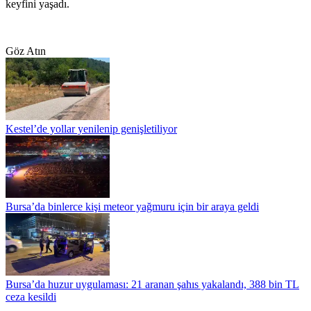
keyfini yaşadı.
Göz Atın
Kestel’de yollar yenilenip genişletiliyor
Bursa’da binlerce kişi meteor yağmuru için bir araya geldi
Bursa’da huzur uygulaması: 21 aranan şahıs yakalandı, 388 bin TL
ceza kesildi