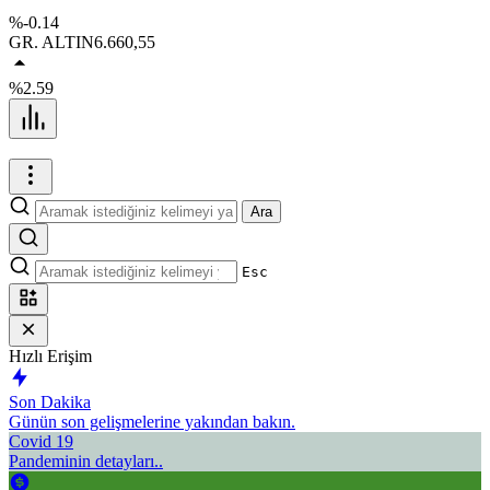
%-0.14
GR. ALTIN
6.660,55
%2.59
Ara
Esc
Hızlı Erişim
Son Dakika
Günün son gelişmelerine yakından bakın.
Covid 19
Pandeminin detayları..