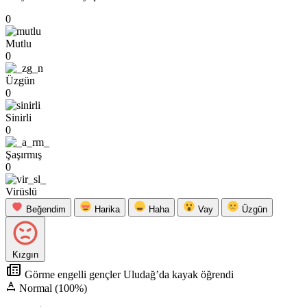
0
Mutlu
0
Üzgün
0
Sinirli
0
Şaşırmış
0
Virüslü
Beğendim
Harika
Haha
Vay
Üzgün
Kızgın
Görme engelli gençler Uludağ’da kayak öğrendi
Normal (100%)