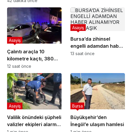
42 dakika önce
Asayiş
Bursa’da zihinsel
Asayiş
engelli adamdan haber
Çalıntı araçla 10
alınamıyor
13 saat önce
kilometre kaçtı, 380
bin TL ceza yedi
12 saat önce
Asayiş
Bursa
Valilik önündeki şüpheli
Büyükşehir’den
valizler ekipleri alarma
İnegöl’e ulaşım hamlesi
geçirdi.. Gerçek
1 gün önce
1 gün önce