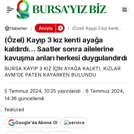
(Özel) Kayıp 3 kız
0
kenti ayağa kaldırdı…
Asayiş
Haberler
(Özel) Kayıp 3 kız kenti
ayağa kaldırdı… Saatler
(Özel) Kayıp 3 kız kenti ayağa
sonra ailelerine kavuşma
Saatler sonra
anları herkesi duygulandırdı
kaldırdı… Saatler sonra ailelerine
kavuşma anları herkesi duygulandırdı
ailelerine kavuşma
BURSA KAYIP 3 KIZ İÇİN AYAĞA KALKTI, KIZLAR
anları herkesi
AVM'DE PATEN KAYARKEN BULUNDU
duygulandırdı
5 Temmuz 2024, 10:25
yayınlandı
6 Temmuz 2024,
14:36
güncellendi
Google'da Abone Ol