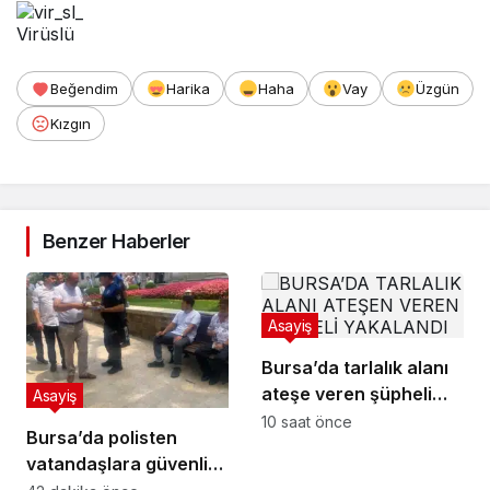
Virüslü
Beğendim
Harika
Haha
Vay
Üzgün
Kızgın
Benzer Haberler
Asayiş
Bursa’da tarlalık alanı
ateşe veren şüpheli
Asayiş
yakalandı
10 saat önce
Bursa’da polisten
vatandaşlara güvenlik
bilgilendirmesi