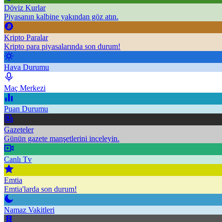
Döviz Kurlar
Piyasanın kalbine yakından göz atın.
Kripto Paralar
Kripto para piyasalarında son durum!
Hava Durumu
Maç Merkezi
Puan Durumu
Gazeteler
Günün gazete manşetlerini inceleyin.
Canlı Tv
Emtia
Emtia'larda son durum!
Namaz Vakitleri