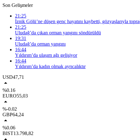
Son Gelişmeler
21:25
İznik Gölü’ne düşen genç hayatını kaybetti, gözyaşlarıyla topra
21:25
Uludağ’da çıkan orman yangını söndürüldü
19:31
Uludağ’da orman yangını
16:44
Yıldırım’da ulaşım ağı gelişiyor
16:44
Yıldırım’da kadın olmak ayrıcalıktır
USD
47,71
%0.16
EURO
55,03
%-0.02
GBP
64,24
%0.06
BIST
13.798,82