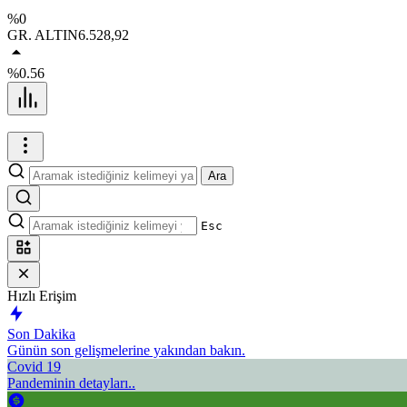
%0
GR. ALTIN
6.528,92
%0.56
Ara
Esc
Hızlı Erişim
Son Dakika
Günün son gelişmelerine yakından bakın.
Covid 19
Pandeminin detayları..