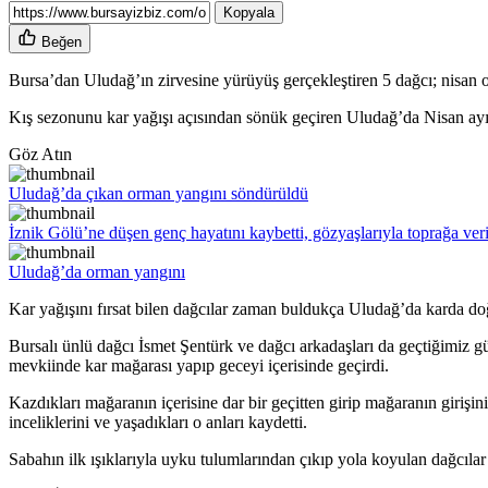
Kopyala
Beğen
Bursa’dan Uludağ’ın zirvesine yürüyüş gerçekleştiren 5 dağcı; nisan o
Kış sezonunu kar yağışı açısından sönük geçiren Uludağ’da Nisan ayı o
Göz Atın
Uludağ’da çıkan orman yangını söndürüldü
İznik Gölü’ne düşen genç hayatını kaybetti, gözyaşlarıyla toprağa veri
Uludağ’da orman yangını
Kar yağışını fırsat bilen dağcılar zaman buldukça Uludağ’da karda do
Bursalı ünlü dağcı İsmet Şentürk ve dağcı arkadaşları da geçtiğimiz g
mevkiinde kar mağarası yapıp geceyi içerisinde geçirdi.
Kazdıkları mağaranın içerisine dar bir geçitten girip mağaranın giri
inceliklerini ve yaşadıkları o anları kaydetti.
Sabahın ilk ışıklarıyla uyku tulumlarından çıkıp yola koyulan dağcıla