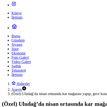
Künye
İletişim
Bursa
Gündem
Siyaset
Spor
Ekonomi
Foto Galeri
Video Galeri
Sağlık
Teknoloji
İletişim
Haberler
Asayiş
(Özel) Uludağ’da nisan ortasında kar mağarası yapıp, gece kona
(Özel) Uludağ’da nisan ortasında kar mağa