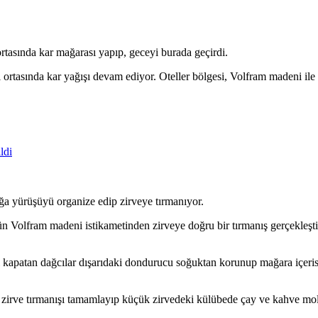
rtasında kar mağarası yapıp, geceyi burada geçirdi.
rtasında kar yağışı devam ediyor. Oteller bölgesi, Volfram madeni ile k
ldi
ğa yürüşüyü organize edip zirveye tırmanıyor.
ün Volfram madeni istikametinden zirveye doğru bir tırmanış gerçekleşt
şini kapatan dağcılar dışarıdaki dondurucu soğuktan korunup mağara içe
r zirve tırmanışı tamamlayıp küçük zirvedeki külübede çay ve kahve mol