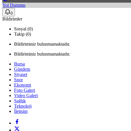
Yol Durumu
0
Bildirimler
Sosyal (0)
Takip (0)
Bildiriminiz bulunmamaktadır.
Bildiriminiz bulunmamaktadır.
Bursa
Gündem
Siyaset
Spor
Ekonomi
Foto Galeri
Video Galeri
Sağlık
Teknoloji
İletişim