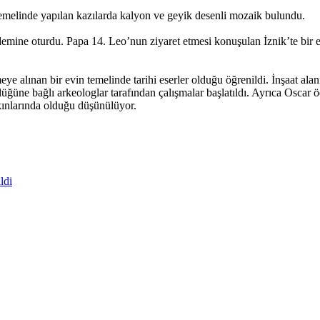
temelinde yapılan kazılarda kalyon ve geyik desenli mozaik bulundu.
demine oturdu. Papa 14. Leo’nun ziyaret etmesi konuşulan İznik’te bir 
 alınan bir evin temelinde tarihi eserler olduğu öğrenildi. İnşaat alanı
lüğüne bağlı arkeologlar tarafından çalışmalar başlatıldı. Ayrıca Osca
ınlarında olduğu düşünülüyor.
ldi