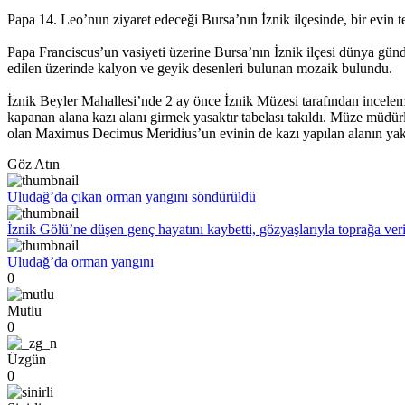
Papa 14. Leo’nun ziyaret edeceği Bursa’nın İznik ilçesinde, bir evin 
Papa Franciscus’un vasiyeti üzerine Bursa’nın İznik ilçesi dünya gün
edilen üzerinde kalyon ve geyik desenleri bulunan mozaik bulundu.
İznik Beyler Mahallesi’nde 2 ay önce İznik Müzesi tarafından incelemeye
kapanan alana kazı alanı girmek yasaktır tabelası takıldı. Müze müdür
olan Maximus Decimus Meridius’un evinin de kazı yapılan alanın yak
Göz Atın
Uludağ’da çıkan orman yangını söndürüldü
İznik Gölü’ne düşen genç hayatını kaybetti, gözyaşlarıyla toprağa veri
Uludağ’da orman yangını
0
Mutlu
0
Üzgün
0