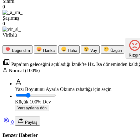
Sinirli
0
Şaşırmış
0
Virüslü
Beğendim
Harika
Haha
Vay
Üzgün
Kızgı
Papa’nın geleceğini açıkladığı İznik’te Hz. İsa döneminden kaldı
Normal (100%)
Yazı Boyutunu Ayarla
Okuma rahatlığı için seçin
Küçük
100%
Dev
Varsayılana dön
0
Paylaş
Benzer Haberler