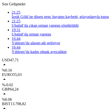
Son Gelişmeler
21:25
İznik Gölü’ne düşen genç hayatını kaybetti, gözyaşlarıyla topra
21:25
Uludağ’da çıkan orman yangını söndürüldü
19:31
Uludağ’da orman yangını
16:44
Yıldırım’da ulaşım ağı gelişiyor
16:44
Yıldırım’da kadın olmak ayrıcalıktır
USD
47,71
%0.16
EURO
55,03
%-0.02
GBP
64,24
%0.06
BIST
13.798,82