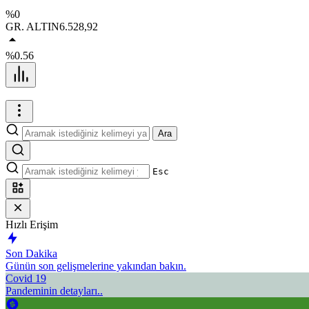
%0
GR. ALTIN
6.528,92
%0.56
Ara
Esc
Hızlı Erişim
Son Dakika
Günün son gelişmelerine yakından bakın.
Covid 19
Pandeminin detayları..