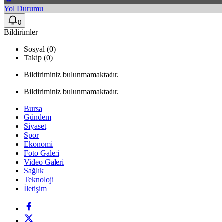
Yol Durumu
0
Bildirimler
Sosyal (0)
Takip (0)
Bildiriminiz bulunmamaktadır.
Bildiriminiz bulunmamaktadır.
Bursa
Gündem
Siyaset
Spor
Ekonomi
Foto Galeri
Video Galeri
Sağlık
Teknoloji
İletişim