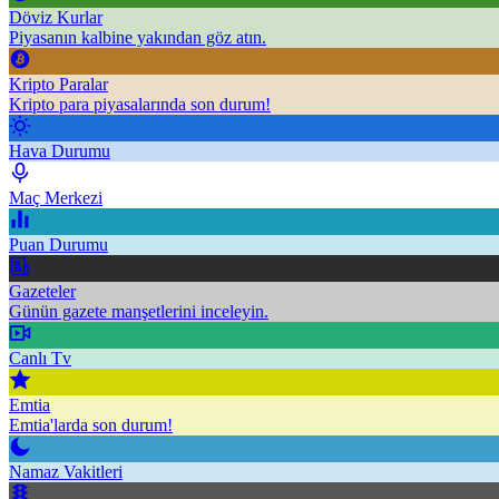
Döviz Kurlar
Piyasanın kalbine yakından göz atın.
Kripto Paralar
Kripto para piyasalarında son durum!
Hava Durumu
Maç Merkezi
Puan Durumu
Gazeteler
Günün gazete manşetlerini inceleyin.
Canlı Tv
Emtia
Emtia'larda son durum!
Namaz Vakitleri