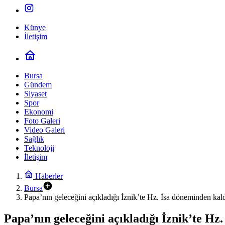
Künye
İletişim
Bursa
Gündem
Siyaset
Spor
Ekonomi
Foto Galeri
Video Galeri
Sağlık
Teknoloji
İletişim
Haberler
Bursa
Papa’nın geleceğini açıkladığı İznik’te Hz. İsa döneminden kal
Papa’nın geleceğini açıkladığı İznik’te Hz