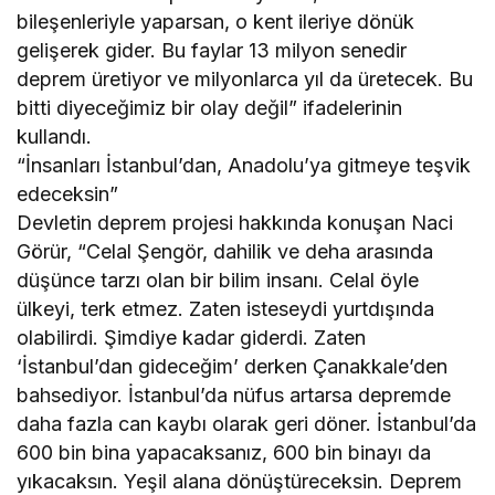
bileşenleriyle yaparsan, o kent ileriye dönük
gelişerek gider. Bu faylar 13 milyon senedir
deprem üretiyor ve milyonlarca yıl da üretecek. Bu
bitti diyeceğimiz bir olay değil” ifadelerinin
kullandı.
“İnsanları İstanbul’dan, Anadolu’ya gitmeye teşvik
edeceksin”
Devletin deprem projesi hakkında konuşan Naci
Görür, “Celal Şengör, dahilik ve deha arasında
düşünce tarzı olan bir bilim insanı. Celal öyle
ülkeyi, terk etmez. Zaten isteseydi yurtdışında
olabilirdi. Şimdiye kadar giderdi. Zaten
‘İstanbul’dan gideceğim’ derken Çanakkale’den
bahsediyor. İstanbul’da nüfus artarsa depremde
daha fazla can kaybı olarak geri döner. İstanbul’da
600 bin bina yapacaksanız, 600 bin binayı da
yıkacaksın. Yeşil alana dönüştüreceksin. Deprem