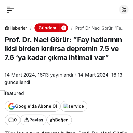
Prof. Dr. Naci Görür:
0
”Fay hatlarının ikisi
Gündem
Haberler
Prof. Dr. Naci Görür: ”Fay
hatlarının ikisi birden
Prof. Dr. Naci Görür: ”Fay hatlarının
kırılırsa depremin 7.5 ve
birden kırılırsa
7.6 ‘ya kadar çıkma
ikisi birden kırılırsa depremin 7.5 ve
ihtimali var”
7.6 ‘ya kadar çıkma ihtimali var”
depremin 7.5 ve 7.6
‘ya kadar çıkma
14 Mart 2024, 16:13
yayınlandı
14 Mart 2024, 16:13
güncellendi
ihtimali var”
Google'da Abone Ol
0
Paylaş
Beğen