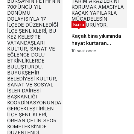
Bursa
Kaçak bina yıkımında
hayat kurtaran
müdahale
10 saat önce