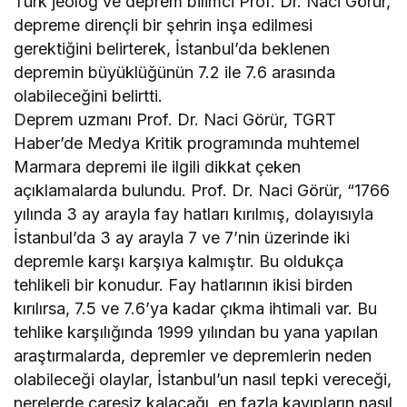
Türk jeolog ve deprem bilimci Prof. Dr. Naci Görür,
depreme dirençli bir şehrin inşa edilmesi
gerektiğini belirterek, İstanbul’da beklenen
depremin büyüklüğünün 7.2 ile 7.6 arasında
olabileceğini belirtti.
Deprem uzmanı Prof. Dr. Naci Görür, TGRT
Haber’de Medya Kritik programında muhtemel
Marmara depremi ile ilgili dikkat çeken
açıklamalarda bulundu. Prof. Dr. Naci Görür, “1766
yılında 3 ay arayla fay hatları kırılmış, dolayısıyla
İstanbul’da 3 ay arayla 7 ve 7’nin üzerinde iki
depremle karşı karşıya kalmıştır. Bu oldukça
tehlikeli bir konudur. Fay hatlarının ikisi birden
kırılırsa, 7.5 ve 7.6’ya kadar çıkma ihtimali var. Bu
tehlike karşılığında 1999 yılından bu yana yapılan
araştırmalarda, depremler ve depremlerin neden
olabileceği olaylar, İstanbul’un nasıl tepki vereceği,
nerelerde çaresiz kalacağı, en fazla kayıpların nasıl