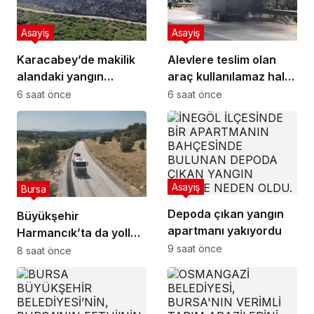
Asayiş
Asayiş
Karacabey’de makilik
Alevlere teslim olan
alandaki yangın
araç kullanılamaz hale
fabrikaya ulaşmadan
geldi
6 saat önce
6 saat önce
söndürüldü
Asayiş
Bursa
Depoda çıkan yangın
Büyükşehir
apartmanı yakıyordu
Harmancık’ta da yolları
9 saat önce
yeniliyor
8 saat önce