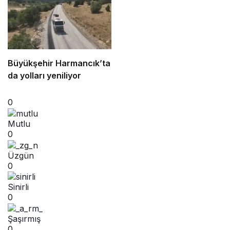
Büyükşehir Harmancık’ta
da yolları yeniliyor
0
Mutlu
0
Üzgün
0
Sinirli
0
Şaşırmış
0