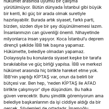
hükümet arasında uyumlu bir çalışma
yürütülmüyor. Bütün dünyada İstanbul gibi büyük
bir kenti, iki güç bir arada olmak suretiyle
hazırlayabilir. Burada artık siyaset, farklı parti,
bizden, sizden diye bir şey düşünülmemesi lazım.
İnsanlarımızın can güvenliği önemli. Nihayetinde
milyonlarca insan yaşıyor. Koca İstanbul’u deprem
dirençli şekilde İBB tek başına yapamaz.
Hükümette, belediye olmadan yapamaz.
Dolayısıyla bu konularda siyaset keşke bir tarafa
bırakılabilse ve güç birliği yapılsa. İBB ve merkezi
hükümet arasında hiç birlikte hareket etme yok.
İBB’nin yaptığı KİPTAŞ var, onun da belirli bir
bütçesi var. Ben hep, ‘neden KİPTAŞ ile AFAD
birlikte çalışmıyor’ diye düşündüm. Bu halka
güven verecektir. Bunu şimdilik göremiyorum ama
belediye başkanlarının da işi ciddiye aldığı da bir
gerçek. Söylemleri de ortadadır. İmamoğlu,