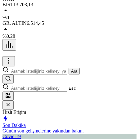
BIST
13.703,13
%0
GR. ALTIN
6.514,45
%0.28
Ara
Esc
Hızlı Erişim
Son Dakika
Günün son gelişmelerine yakından bakın.
Covid 19