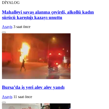
Mahalleyi savaş alanına çevirdi, alkollü kadın
sürücü karıştığı kazayı unuttu
Asayiş
3 saat önce
Bursa’da iş yeri alev alev yandı
Asayiş
11 saat önce