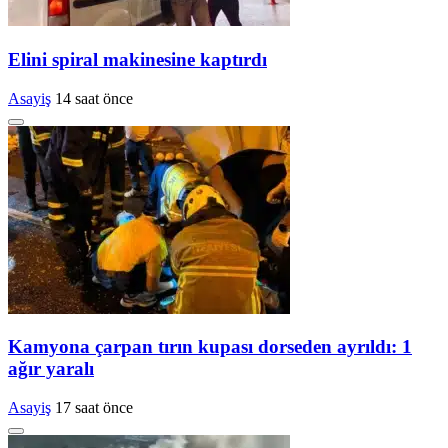
Elini spiral makinesine kaptırdı
Asayiş
14 saat önce
Kamyona çarpan tırın kupası dorseden ayrıldı: 1
ağır yaralı
Asayiş
17 saat önce