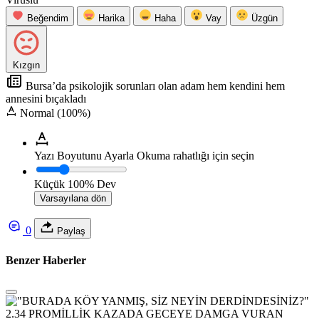
Beğendim
Harika
Haha
Vay
Üzgün
Kızgın
Bursa’da psikolojik sorunları olan adam hem kendini hem
annesini bıçakladı
Normal (100%)
Yazı Boyutunu Ayarla
Okuma rahatlığı için seçin
Küçük
100%
Dev
Varsayılana dön
0
Paylaş
Benzer Haberler