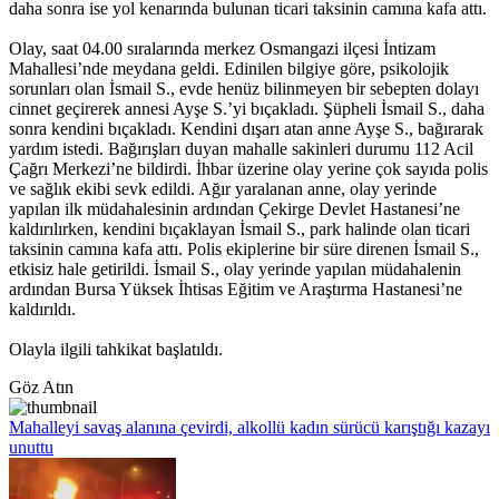
daha sonra ise yol kenarında bulunan ticari taksinin camına kafa attı.
Olay, saat 04.00 sıralarında merkez Osmangazi ilçesi İntizam
Mahallesi’nde meydana geldi. Edinilen bilgiye göre, psikolojik
sorunları olan İsmail S., evde henüz bilinmeyen bir sebepten dolayı
cinnet geçirerek annesi Ayşe S.’yi bıçakladı. Şüpheli İsmail S., daha
sonra kendini bıçakladı. Kendini dışarı atan anne Ayşe S., bağırarak
yardım istedi. Bağırışları duyan mahalle sakinleri durumu 112 Acil
Çağrı Merkezi’ne bildirdi. İhbar üzerine olay yerine çok sayıda polis
ve sağlık ekibi sevk edildi. Ağır yaralanan anne, olay yerinde
yapılan ilk müdahalesinin ardından Çekirge Devlet Hastanesi’ne
kaldırılırken, kendini bıçaklayan İsmail S., park halinde olan ticari
taksinin camına kafa attı. Polis ekiplerine bir süre direnen İsmail S.,
etkisiz hale getirildi. İsmail S., olay yerinde yapılan müdahalenin
ardından Bursa Yüksek İhtisas Eğitim ve Araştırma Hastanesi’ne
kaldırıldı.
Olayla ilgili tahkikat başlatıldı.
Göz Atın
Mahalleyi savaş alanına çevirdi, alkollü kadın sürücü karıştığı kazayı
unuttu