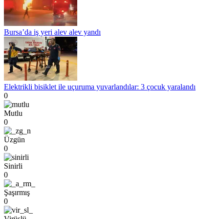
Bursa’da iş yeri alev alev yandı
Elektrikli bisiklet ile uçuruma yuvarlandılar: 3 çocuk yaralandı
0
Mutlu
0
Üzgün
0
Sinirli
0
Şaşırmış
0
Virüslü