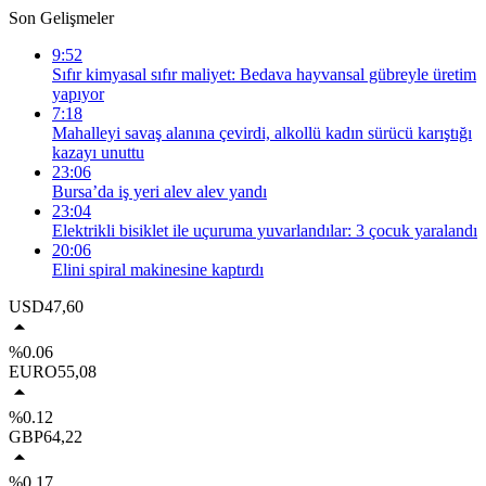
Son Gelişmeler
9:52
Sıfır kimyasal sıfır maliyet: Bedava hayvansal gübreyle üretim
yapıyor
7:18
Mahalleyi savaş alanına çevirdi, alkollü kadın sürücü karıştığı
kazayı unuttu
23:06
Bursa’da iş yeri alev alev yandı
23:04
Elektrikli bisiklet ile uçuruma yuvarlandılar: 3 çocuk yaralandı
20:06
Elini spiral makinesine kaptırdı
USD
47,60
%0.06
EURO
55,08
%0.12
GBP
64,22
%0.17