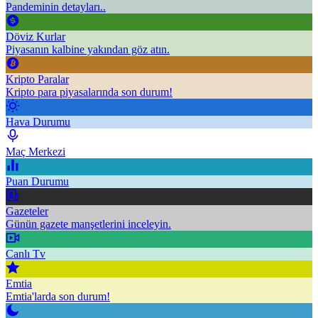
Pandeminin detayları..
Döviz Kurlar
Piyasanın kalbine yakından göz atın.
Kripto Paralar
Kripto para piyasalarında son durum!
Hava Durumu
Maç Merkezi
Puan Durumu
Gazeteler
Günün gazete manşetlerini inceleyin.
Canlı Tv
Emtia
Emtia'larda son durum!