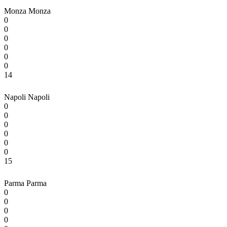
Monza
Monza
0
0
0
0
0
0
14
Napoli
Napoli
0
0
0
0
0
0
15
Parma
Parma
0
0
0
0