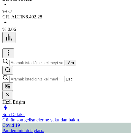
%0.7
GR. ALTIN
6.492,28
%-0.06
Ara
Esc
Hızlı Erişim
Son Dakika
Günün son gelişmelerine yakından bakın.
Covid 19
Pandeminin detayları..