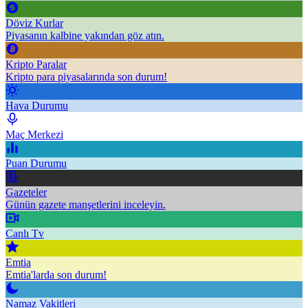
Döviz Kurlar
Piyasanın kalbine yakından göz atın.
Kripto Paralar
Kripto para piyasalarında son durum!
Hava Durumu
Maç Merkezi
Puan Durumu
Gazeteler
Günün gazete manşetlerini inceleyin.
Canlı Tv
Emtia
Emtia'larda son durum!
Namaz Vakitleri