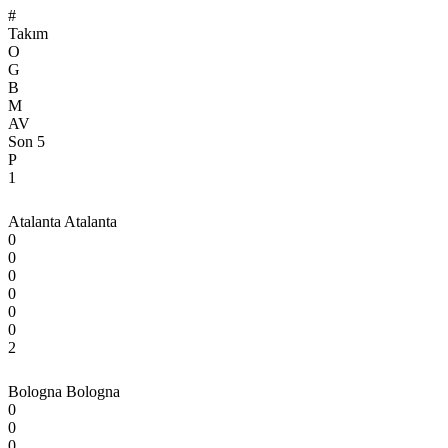
#
Takım
O
G
B
M
AV
Son 5
P
1
Atalanta
Atalanta
0
0
0
0
0
0
2
Bologna
Bologna
0
0
0