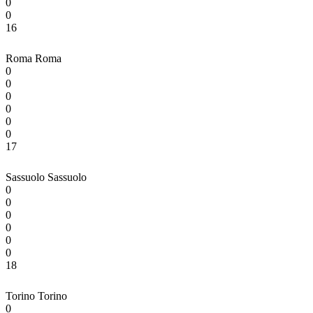
0
0
16
Roma
Roma
0
0
0
0
0
0
17
Sassuolo
Sassuolo
0
0
0
0
0
0
18
Torino
Torino
0