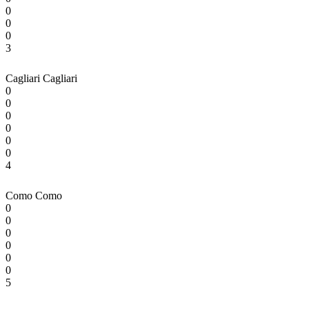
0
0
0
3
Cagliari
Cagliari
0
0
0
0
0
0
4
Como
Como
0
0
0
0
0
0
5