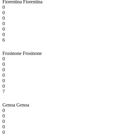
Fiorentina
Fiorentina
0
0
0
0
0
0
6
Frosinone
Frosinone
0
0
0
0
0
0
7
Genoa
Genoa
0
0
0
0
0