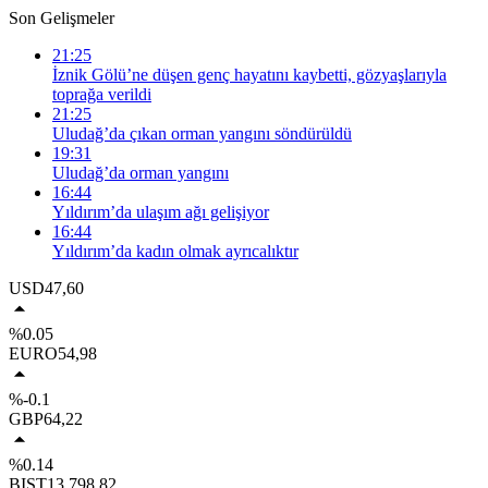
Son Gelişmeler
21:25
İznik Gölü’ne düşen genç hayatını kaybetti, gözyaşlarıyla
toprağa verildi
21:25
Uludağ’da çıkan orman yangını söndürüldü
19:31
Uludağ’da orman yangını
16:44
Yıldırım’da ulaşım ağı gelişiyor
16:44
Yıldırım’da kadın olmak ayrıcalıktır
USD
47,60
%0.05
EURO
54,98
%-0.1
GBP
64,22
%0.14
BIST
13.798,82