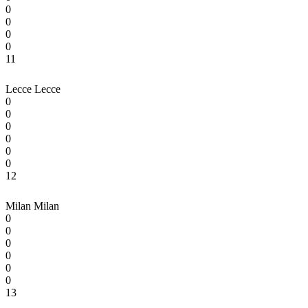
0
0
0
0
11
Lecce
Lecce
0
0
0
0
0
0
12
Milan
Milan
0
0
0
0
0
0
13