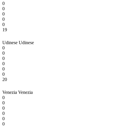
0
0
0
0
0
19
Udinese
Udinese
0
0
0
0
0
0
20
Venezia
Venezia
0
0
0
0
0
0