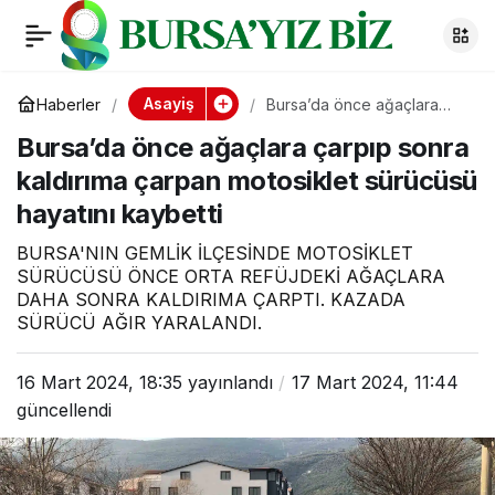
Bursa’da önce
0
ağaçlara çarpıp sonra
Asayiş
Haberler
Bursa’da önce ağaçlara
çarpıp sonra kaldırıma
Bursa’da önce ağaçlara çarpıp sonra
çarpan motosiklet sürücüsü
kaldırıma çarpan
hayatını kaybetti
kaldırıma çarpan motosiklet sürücüsü
hayatını kaybetti
motosiklet sürücüsü
BURSA'NIN GEMLİK İLÇESİNDE MOTOSİKLET
hayatını kaybetti
SÜRÜCÜSÜ ÖNCE ORTA REFÜJDEKİ AĞAÇLARA
DAHA SONRA KALDIRIMA ÇARPTI. KAZADA
SÜRÜCÜ AĞIR YARALANDI.
16 Mart 2024, 18:35
yayınlandı
17 Mart 2024, 11:44
güncellendi