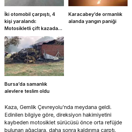
İki otomobil çarpıştı, 4
Karacabey’de ormanlık
kişi yaralandı:
alanda yangın paniği
Motosikletli çift kazadan
kıl payı kurtuldu
Bursa’da samanlık
alevlere teslim oldu
Kaza, Gemlik Çevreyolu’nda meydana geldi.
Edinilen bilgiye göre, direksiyon hakimiyetini
kaybeden motosiklet sürücüsü önce orta refüjde
bulunan ağaçlara, daha sonra kaldırıma çarptı.