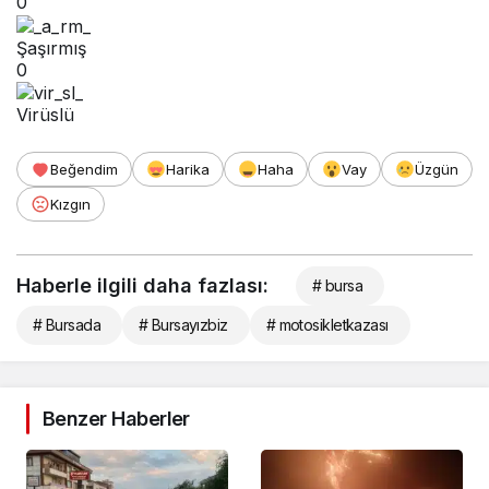
0
Şaşırmış
0
Virüslü
Beğendim
Harika
Haha
Vay
Üzgün
Kızgın
Haberle ilgili daha fazlası:
# bursa
# Bursada
# Bursayızbiz
# motosikletkazası
Benzer Haberler