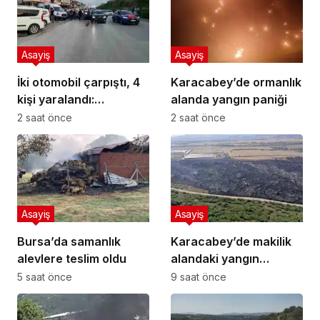
Asayiş
Asayiş
İki otomobil çarpıştı, 4
Karacabey’de ormanlık
kişi yaralandı:
alanda yangın paniği
Motosikletli çift
2 saat önce
2 saat önce
kazadan kıl payı
kurtuldu
Asayiş
Asayiş
Bursa’da samanlık
Karacabey’de makilik
alevlere teslim oldu
alandaki yangın
fabrikaya ulaşmadan
5 saat önce
9 saat önce
söndürüldü