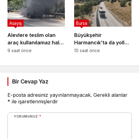
Asayiş
Bursa
Alevlere teslim olan
Büyükşehir
araç kullanılamaz hale
Harmancık’ta da yolları
geldi
yeniliyor
9 saat önce
10 saat önce
Bir Cevap Yaz
E-posta adresiniz yayınlanmayacak.
Gerekli alanlar
*
ile işaretlenmişlerdir
YORUMUNUZ
*