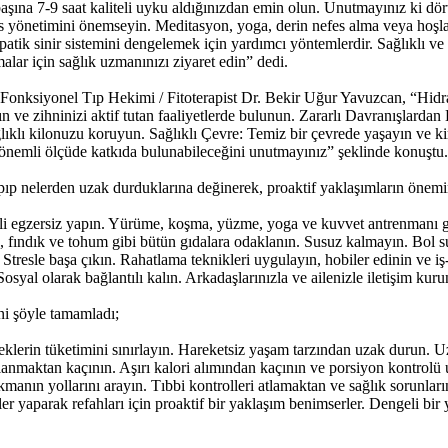
şına 7-9 saat kaliteli uyku aldığınızdan emin olun. Unutmayınız ki dört
res yönetimini önemseyin. Meditasyon, yoga, derin nefes alma veya hoşland
ik sinir sistemini dengelemek için yardımcı yöntemlerdir. Sağlıklı ve u
alar için sağlık uzmanınızı ziyaret edin” dedi.
yan Fonksiyonel Tıp Hekimi / Fitoterapist Dr. Bekir Uğur Yavuzcan, “Hid
n ve zihninizi aktif tutan faaliyetlerde bulunun. Zararlı Davranışlardan 
ğlıklı kilonuzu koruyun. Sağlıklı Çevre: Temiz bir çevrede yaşayın ve kir
 önemli ölçüde katkıda bulunabileceğini unutmayınız” şeklinde konuştu.
apıp nelerden uzak durduklarına değinerek, proaktif yaklaşımların önemini
nli egzersiz yapın. Yürüme, koşma, yüzme, yoga ve kuvvet antrenmanı gib
ık, fındık ve tohum gibi bütün gıdalara odaklanın. Susuz kalmayın. Bol su 
 Stresle başa çıkın. Rahatlama teknikleri uygulayın, hobiler edinin ve i
Sosyal olarak bağlantılı kalın. Arkadaşlarınızla ve ailenizle iletişim kurun
ini şöyle tamamladı;
eceklerin tüketimini sınırlayın. Hareketsiz yaşam tarzından uzak durun. U
lanmaktan kaçının. Aşırı kalori alımından kaçının ve porsiyon kontrolü 
 çıkmanın yollarını arayın. Tıbbi kontrolleri atlamaktan ve sağlık sorunla
çimler yaparak refahları için proaktif bir yaklaşım benimserler. Dengeli b