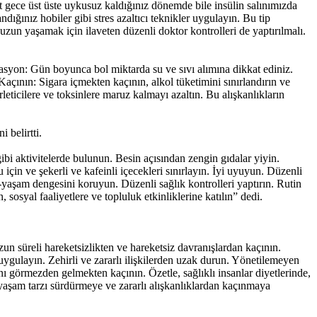
 gece üst üste uykusuz kaldığınız dönemde bile insülin salınımızda
ığınız hobiler gibi stres azaltıcı teknikler uygulayın. Bu tip
zun yaşamak için ilaveten düzenli doktor kontrolleri de yaptırılmalı.
rasyon: Gün boyunca bol miktarda su ve sıvı alımına dikkat ediniz.
Kaçının: Sigara içmekten kaçının, alkol tüketimini sınırlandırın ve
leticilere ve toksinlere maruz kalmayı azaltın. Bu alışkanlıkların
 belirtti.
i aktivitelerde bulunun. Besin açısından zengin gıdalar yiyin.
için ve şekerli ve kafeinli içecekleri sınırlayın. İyi uyuyun. Düzenli
ş-yaşam dengesini koruyun. Düzenli sağlık kontrolleri yaptırın. Rutin
, sosyal faaliyetlere ve topluluk etkinliklerine katılın” dedi.
zun süreli hareketsizlikten ve hareketsiz davranışlardan kaçının.
uygulayın. Zehirli ve zararlı ilişkilerden uzak durun. Yönetilemeyen
rını görmezden gelmekten kaçının. Özetle, sağlıklı insanlar diyetlerinde,
ir yaşam tarzı sürdürmeye ve zararlı alışkanlıklardan kaçınmaya