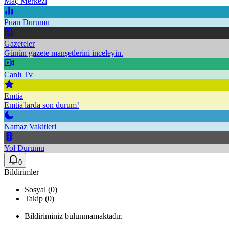
Maç Merkezi
Puan Durumu
Gazeteler
Günün gazete manşetlerini inceleyin.
Canlı Tv
Emtia
Emtia'larda son durum!
Namaz Vakitleri
Yol Durumu
0
Bildirimler
Sosyal (0)
Takip (0)
Bildiriminiz bulunmamaktadır.