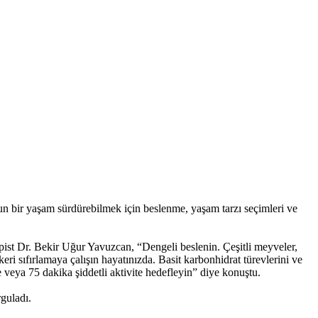
un bir yaşam sürdürebilmek için beslenme, yaşam tarzı seçimleri ve
st Dr. Bekir Uğur Yavuzcan, “Dengeli beslenin. Çeşitli meyveler,
ekeri sıfırlamaya çalışın hayatınızda. Basit karbonhidrat türevlerini ve
e veya 75 dakika şiddetli aktivite hedefleyin” diye konuştu.
guladı.