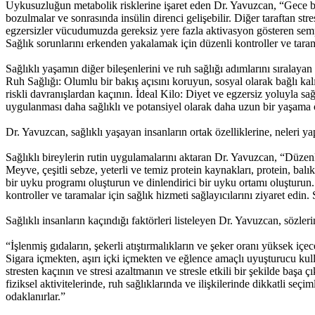
Uykusuzluğun metabolik risklerine işaret eden Dr. Yavuzcan, “Gece ba
bozulmalar ve sonrasında insülin direnci gelişebilir. Diğer taraftan st
egzersizler vücudumuzda gereksiz yere fazla aktivasyon gösteren sempat
Sağlık sorunlarını erkenden yakalamak için düzenli kontroller ve taram
Sağlıklı yaşamın diğer bileşenlerini ve ruh sağlığı adımlarını sırala
Ruh Sağlığı: Olumlu bir bakış açısını koruyun, sosyal olarak bağlı kalı
riskli davranışlardan kaçının. İdeal Kilo: Diyet ve egzersiz yoluyla sa
uygulanması daha sağlıklı ve potansiyel olarak daha uzun bir yaşama
Dr. Yavuzcan, sağlıklı yaşayan insanların ortak özelliklerine, neleri y
Sağlıklı bireylerin rutin uygulamalarını aktaran Dr. Yavuzcan, “Düze
Meyve, çeşitli sebze, yeterli ve temiz protein kaynakları, protein, bal
bir uyku programı oluşturun ve dinlendirici bir uyku ortamı oluşturun.
kontroller ve taramalar için sağlık hizmeti sağlayıcılarını ziyaret edin. 
Sağlıklı insanların kaçındığı faktörleri listeleyen Dr. Yavuzcan, sözler
“İşlenmiş gıdaların, şekerli atıştırmalıkların ve şeker oranı yüksek iç
Sigara içmekten, aşırı içki içmekten ve eğlence amaçlı uyuşturucu kul
stresten kaçının ve stresi azaltmanın ve stresle etkili bir şekilde başa
fiziksel aktivitelerinde, ruh sağlıklarında ve ilişkilerinde dikkatli se
odaklanırlar.”