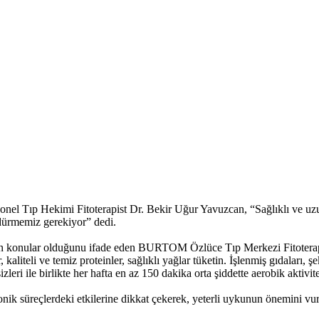
yonel Tıp Hekimi Fitoterapist Dr. Bekir Uğur Yavuzcan, “Sağlıklı ve uz
rdürmemiz gerekiyor” dedi.
elen konular olduğunu ifade eden BURTOM Özlüce Tıp Merkezi Fitoterapi
kaliteli ve temiz proteinler, sağlıklı yağlar tüketin. İşlenmiş gıdaları, ş
leri ile birlikte her hafta en az 150 dakika orta şiddette aerobik aktivit
nik süreçlerdeki etkilerine dikkat çekerek, yeterli uykunun önemini vur