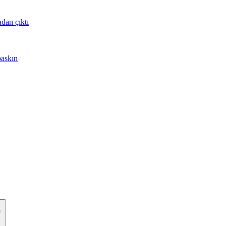
adan çıktı
baskın