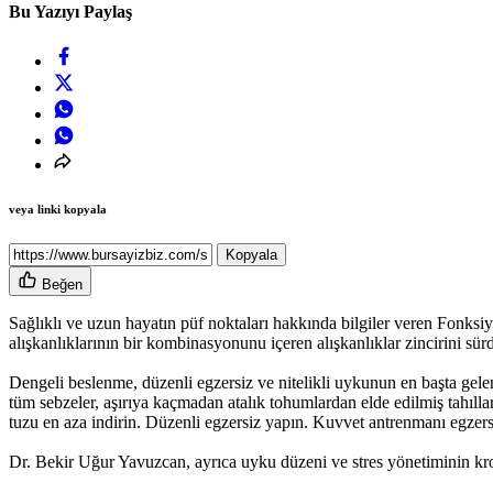
Bu Yazıyı Paylaş
veya linki kopyala
Kopyala
Beğen
Sağlıklı ve uzun hayatın püf noktaları hakkında bilgiler veren Fonksi
alışkanlıklarının bir kombinasyonunu içeren alışkanlıklar zincirini sü
Dengeli beslenme, düzenli egzersiz ve nitelikli uykunun en başta g
tüm sebzeler, aşırıya kaçmadan atalık tohumlardan elde edilmiş tahıllar, 
tuzu en aza indirin. Düzenli egzersiz yapın. Kuvvet antrenmanı egzersiz
Dr. Bekir Uğur Yavuzcan, ayrıca uyku düzeni ve stres yönetiminin kro