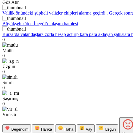
Göz Atın
Valilik önündeki şüpheli valizler ekipleri alarma geçirdi.. Gerçek sonr
Büyükşehir’den İnegöl’e ulaşım hamlesi
Bursa’da vatandaşlara zorla hesap açtırıp kara para aklayan şahıslara 
0
Mutlu
0
Üzgün
0
Sinirli
0
Şaşırmış
0
Virüslü
Beğendim
Harika
Haha
Vay
Üzgün