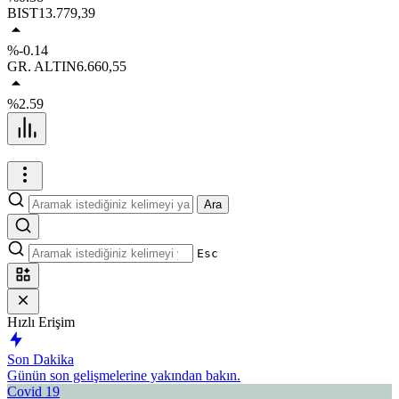
BIST
13.779,39
%-0.14
GR. ALTIN
6.660,55
%2.59
Ara
Esc
Hızlı Erişim
Son Dakika
Günün son gelişmelerine yakından bakın.
Covid 19