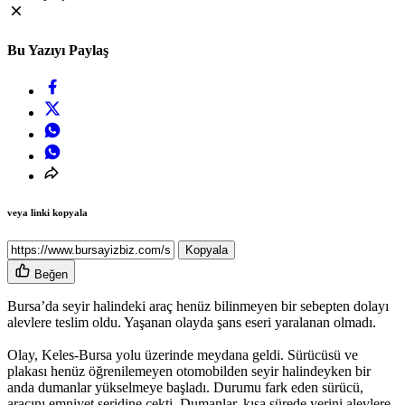
Bu Yazıyı Paylaş
veya linki kopyala
Kopyala
Beğen
Bursa’da seyir halindeki araç henüz bilinmeyen bir sebepten dolayı
alevlere teslim oldu. Yaşanan olayda şans eseri yaralanan olmadı.
Olay, Keles-Bursa yolu üzerinde meydana geldi. Sürücüsü ve
plakası henüz öğrenilemeyen otomobilden seyir halindeyken bir
anda dumanlar yükselmeye başladı. Durumu fark eden sürücü,
aracını emniyet şeridine çekti. Dumanlar, kısa sürede yerini alevlere