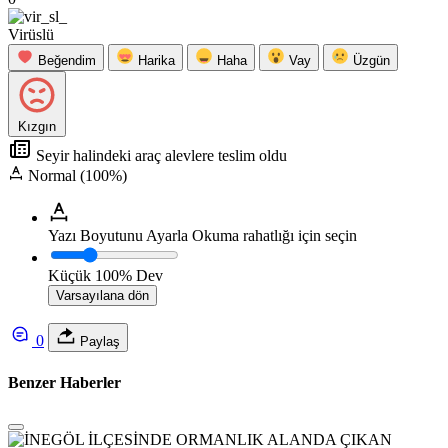
Virüslü
Beğendim
Harika
Haha
Vay
Üzgün
Kızgın
Seyir halindeki araç alevlere teslim oldu
Normal (100%)
Yazı Boyutunu Ayarla
Okuma rahatlığı için seçin
Küçük
100%
Dev
Varsayılana dön
0
Paylaş
Benzer Haberler