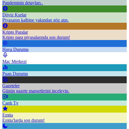
Pandeminin detayları..
Döviz Kurlar
Piyasanın kalbine yakından göz atın.
Kripto Paralar
Kripto para piyasalarında son durum!
Hava Durumu
Maç Merkezi
Puan Durumu
Gazeteler
Günün gazete manşetlerini inceleyin.
Canlı Tv
Emtia
Emtia'larda son durum!