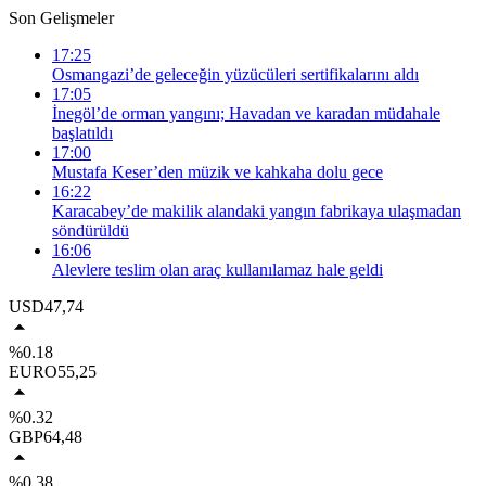
Son Gelişmeler
17:25
Osmangazi’de geleceğin yüzücüleri sertifikalarını aldı
17:05
İnegöl’de orman yangını; Havadan ve karadan müdahale
başlatıldı
17:00
Mustafa Keser’den müzik ve kahkaha dolu gece
16:22
Karacabey’de makilik alandaki yangın fabrikaya ulaşmadan
söndürüldü
16:06
Alevlere teslim olan araç kullanılamaz hale geldi
USD
47,74
%0.18
EURO
55,25
%0.32
GBP
64,48
%0.38