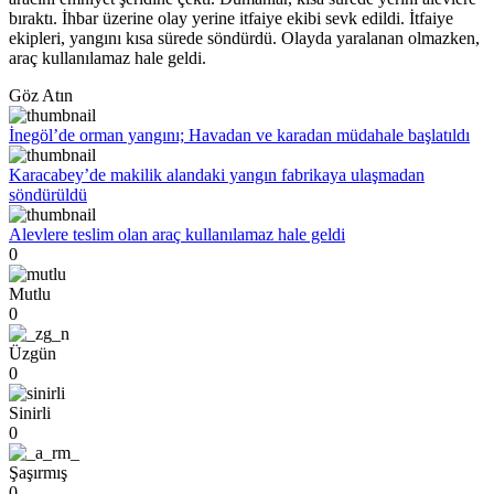
bıraktı. İhbar üzerine olay yerine itfaiye ekibi sevk edildi. İtfaiye
ekipleri, yangını kısa sürede söndürdü. Olayda yaralanan olmazken,
araç kullanılamaz hale geldi.
Göz Atın
İnegöl’de orman yangını; Havadan ve karadan müdahale başlatıldı
Karacabey’de makilik alandaki yangın fabrikaya ulaşmadan
söndürüldü
Alevlere teslim olan araç kullanılamaz hale geldi
0
Mutlu
0
Üzgün
0
Sinirli
0
Şaşırmış
0