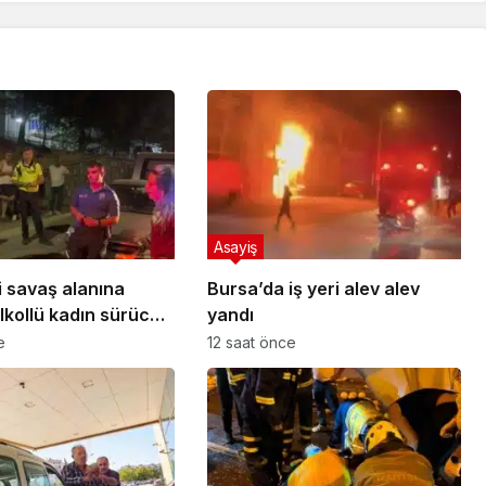
Asayiş
i savaş alanına
Bursa’da iş yeri alev alev
alkollü kadın sürücü
yandı
 kazayı unuttu
e
12 saat önce