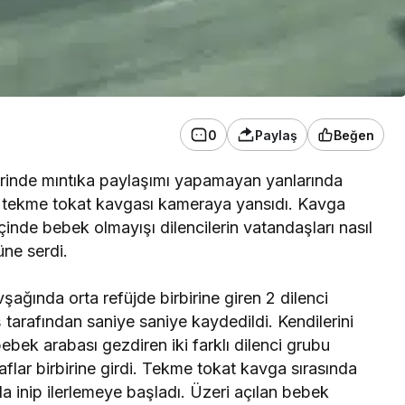
0
Paylaş
Beğen
birinde mıntıka paylaşımı yapamayan yanlarında
ın tekme tokat kavgası kameraya yansıdı. Kavga
çinde bebek olmayışı dilencilerin vatandaşları nasıl
üne serdi.
vşağında orta refüjde birbirine giren 2 dilenci
tarafından saniye saniye kaydedildi. Kendilerini
ebek arabası gezdiren iki farklı dilenci grubu
aflar birbirine girdi. Tekme tokat kavga sırasında
la inip ilerlemeye başladı. Üzeri açılan bebek