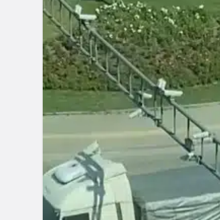
Asayiş
Bir adımla hayata 