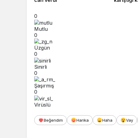
0
Mutlu
0
Üzgün
0
Sinirli
0
Şaşırmış
0
Virüslü
Beğendim
Harika
Haha
Vay