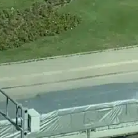
Spor
tutundu,
Bursalı dağcılardan Ağrı