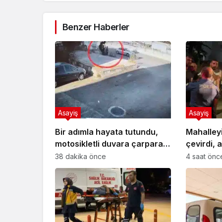
Benzer Haberler
Asayiş
Asayiş
Bir adımla hayata tutundu,
Mahalley
motosikletli duvara çarparak
çevirdi, 
can verdi
karıştığı
38 dakika önce
4 saat önc