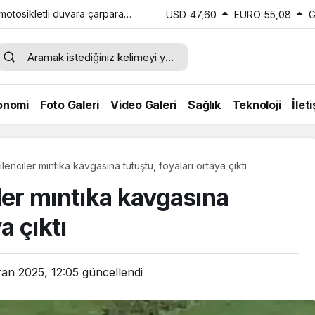
 motosikletli duvara çarparak
USD
47,60
EURO
55,08
G
onomi
Foto Galeri
Video Galeri
Sağlık
Teknoloji
İlet
enciler mıntıka kavgasına tutuştu, foyaları ortaya çıktı
ler mıntıka kavgasına
a çıktı
ran 2025, 12:05
güncellendi