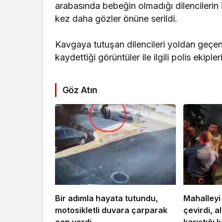
arabasında bebeğin olmadığı dilencilerin i
kez daha gözler önüne serildi.
Kavgaya tutuşan dilencileri yoldan geçen 
kaydettiği görüntüler ile ilgili polis ekipler
Göz Atın
Bir adımla hayata tutundu,
Mahalleyi
motosikletli duvara çarparak
çevirdi, a
can verdi
karıştığı 