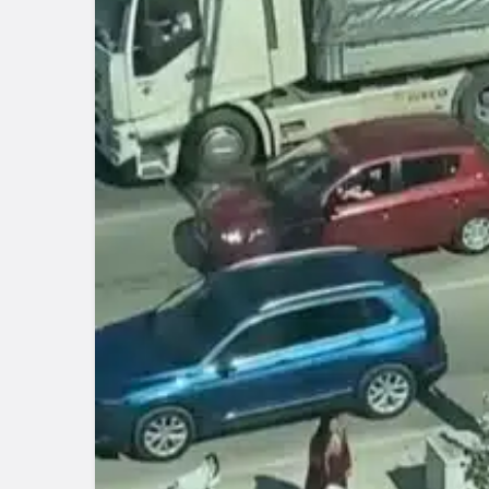
motosikletli duvar
çarparak can verd