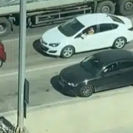
a
Dağı zirvesinde Bursaspor
i
mesajı