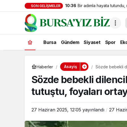
10:36
Bir adımla hayata tutundu,
SON GELIŞMELER
can verdi
Bursa
Gündem
Siyaset
Spor
Ek
Asayiş
Haberler
Sözde bebekli dil
Sözde bebekli dilenci
tutuştu, foyaları ortay
27 Haziran 2025, 12:05
yayınlandı
27 Hazi