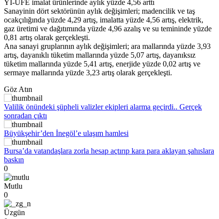
Yİ-ÜFE imalat ürünlerinde aylık yüzde 4,56 arttı
Sanayinin dört sektörünün aylık değişimleri; madencilik ve taş
ocakçılığında yüzde 4,29 artış, imalatta yüzde 4,56 artış, elektrik,
gaz üretimi ve dağıtımında yüzde 4,96 azalış ve su temininde yüzde
0,81 artış olarak gerçekleşti.
Ana sanayi gruplarının aylık değişimleri; ara mallarında yüzde 3,93
artış, dayanıklı tüketim mallarında yüzde 5,07 artış, dayanıksız
tüketim mallarında yüzde 5,41 artış, enerjide yüzde 0,02 artış ve
sermaye mallarında yüzde 3,23 artış olarak gerçekleşti.
Göz Atın
Valilik önündeki şüpheli valizler ekipleri alarma geçirdi.. Gerçek
sonradan çıktı
Büyükşehir’den İnegöl’e ulaşım hamlesi
Bursa’da vatandaşlara zorla hesap açtırıp kara para aklayan şahıslara
baskın
0
Mutlu
0
Üzgün