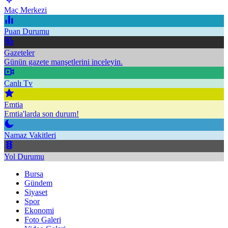
Maç Merkezi
Puan Durumu
Gazeteler
Günün gazete manşetlerini inceleyin.
Canlı Tv
Emtia
Emtia'larda son durum!
Namaz Vakitleri
Yol Durumu
Bursa
Gündem
Siyaset
Spor
Ekonomi
Foto Galeri