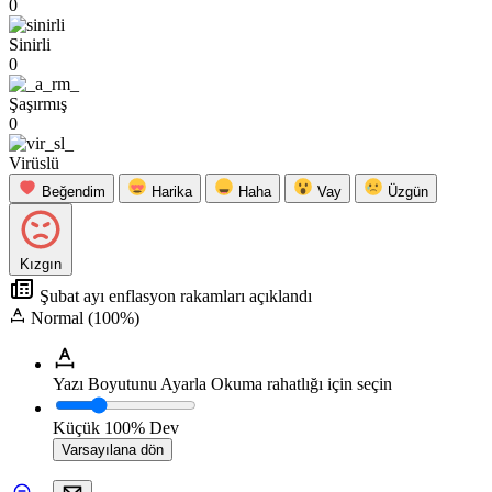
0
Sinirli
0
Şaşırmış
0
Virüslü
Beğendim
Harika
Haha
Vay
Üzgün
Kızgın
Şubat ayı enflasyon rakamları açıklandı
Normal (100%)
Yazı Boyutunu Ayarla
Okuma rahatlığı için seçin
Küçük
100%
Dev
Varsayılana dön