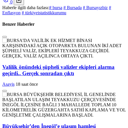
0
Haberle ilgili daha fazlası:
# bursa
# Bursada
# Bursayızbiz
#
Enflasyon
# türkiyeistatistikkurumu
Benzer Haberler
Valilik önündeki şüpheli valizler ekipleri alarma
geçirdi.. Gerçek sonradan çıktı
Asayiş
18 saat önce
Büyükşehir’den İnegöl’e ulaşım hamlesi