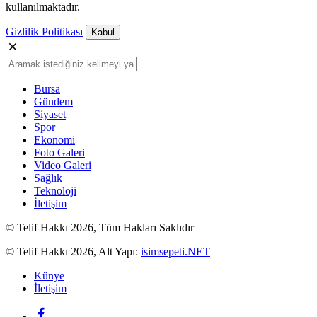
kullanılmaktadır.
Gizlilik Politikası
Kabul
Bursa
Gündem
Siyaset
Spor
Ekonomi
Foto Galeri
Video Galeri
Sağlık
Teknoloji
İletişim
© Telif Hakkı 2026, Tüm Hakları Saklıdır
© Telif Hakkı 2026, Alt Yapı:
isimsepeti.NET
Künye
İletişim