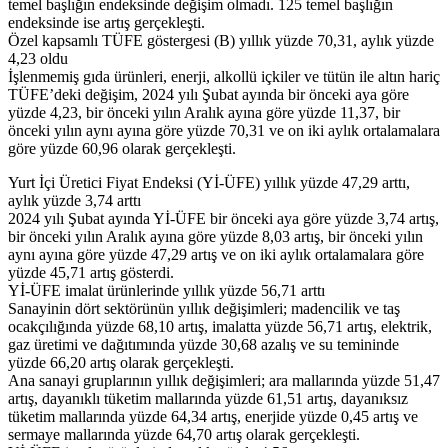
temel başlığın endeksinde değişim olmadı. 125 temel başlığın
endeksinde ise artış gerçekleşti.
Özel kapsamlı TÜFE göstergesi (B) yıllık yüzde 70,31, aylık yüzde
4,23 oldu
İşlenmemiş gıda ürünleri, enerji, alkollü içkiler ve tütün ile altın hariç
TÜFE’deki değişim, 2024 yılı Şubat ayında bir önceki aya göre
yüzde 4,23, bir önceki yılın Aralık ayına göre yüzde 11,37, bir
önceki yılın aynı ayına göre yüzde 70,31 ve on iki aylık ortalamalara
göre yüzde 60,96 olarak gerçekleşti.
Yurt İçi Üretici Fiyat Endeksi (Yİ-ÜFE) yıllık yüzde 47,29 arttı,
aylık yüzde 3,74 arttı
2024 yılı Şubat ayında Yİ-ÜFE bir önceki aya göre yüzde 3,74 artış,
bir önceki yılın Aralık ayına göre yüzde 8,03 artış, bir önceki yılın
aynı ayına göre yüzde 47,29 artış ve on iki aylık ortalamalara göre
yüzde 45,71 artış gösterdi.
Yİ-ÜFE imalat ürünlerinde yıllık yüzde 56,71 arttı
Sanayinin dört sektörünün yıllık değişimleri; madencilik ve taş
ocakçılığında yüzde 68,10 artış, imalatta yüzde 56,71 artış, elektrik,
gaz üretimi ve dağıtımında yüzde 30,68 azalış ve su temininde
yüzde 66,20 artış olarak gerçekleşti.
Ana sanayi gruplarının yıllık değişimleri; ara mallarında yüzde 51,47
artış, dayanıklı tüketim mallarında yüzde 61,51 artış, dayanıksız
tüketim mallarında yüzde 64,34 artış, enerjide yüzde 0,45 artış ve
sermaye mallarında yüzde 64,70 artış olarak gerçekleşti.