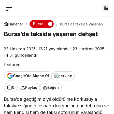
Bursa’da takside
0
yaşanan dehşet
Bursa
Haberler
Bursa’da takside yaşanan
dehşet
Bursa’da takside yaşanan dehşet
23 Haziran 2025, 13:21
yayınlandı
23 Haziran 2025,
14:51
güncellendi
Google'da Abone Ol
0
Paylaş
Beğen
Bursa’da geçtiğimiz yıl öldürülme korkusuyla
taksiye sığındığı esnada kurşunların hedefi olan ve
hem kendisi hem de taksi şoförünün yaralandığı