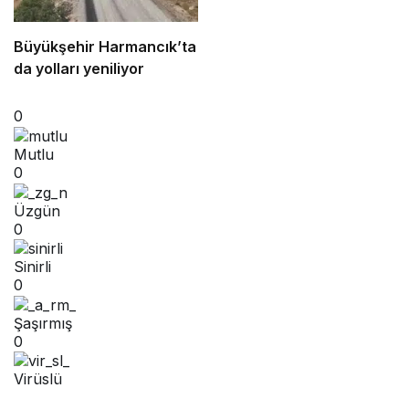
Büyükşehir Harmancık’ta
da yolları yeniliyor
0
Mutlu
0
Üzgün
0
Sinirli
0
Şaşırmış
0
Virüslü