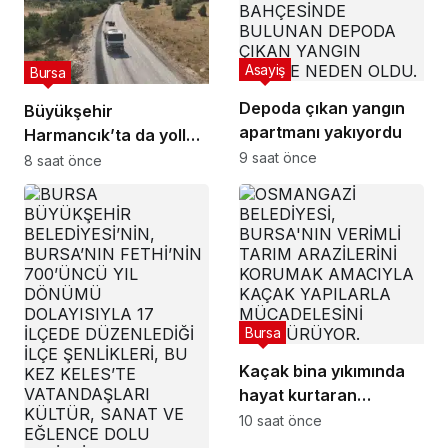
Asayiş
Bursa
Depoda çıkan yangın
Büyükşehir
apartmanı yakıyordu
Harmancık’ta da yolları
9 saat önce
yeniliyor
8 saat önce
Bursa
Kaçak bina yıkımında
hayat kurtaran
müdahale
10 saat önce