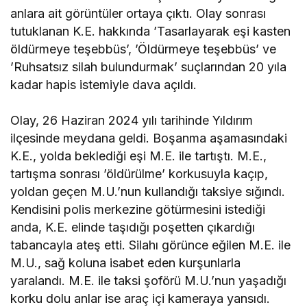
anlara ait görüntüler ortaya çıktı. Olay sonrası
tutuklanan K.E. hakkında ’Tasarlayarak eşi kasten
öldürmeye teşebbüs’, ’Öldürmeye teşebbüs’ ve
’Ruhsatsız silah bulundurmak’ suçlarından 20 yıla
kadar hapis istemiyle dava açıldı.
Olay, 26 Haziran 2024 yılı tarihinde Yıldırım
ilçesinde meydana geldi. Boşanma aşamasındaki
K.E., yolda beklediği eşi M.E. ile tartıştı. M.E.,
tartışma sonrası ’öldürülme’ korkusuyla kaçıp,
yoldan geçen M.U.’nun kullandığı taksiye sığındı.
Kendisini polis merkezine götürmesini istediği
anda, K.E. elinde taşıdığı poşetten çıkardığı
tabancayla ateş etti. Silahı görünce eğilen M.E. ile
M.U., sağ koluna isabet eden kurşunlarla
yaralandı. M.E. ile taksi şoförü M.U.’nun yaşadığı
korku dolu anlar ise araç içi kameraya yansıdı.