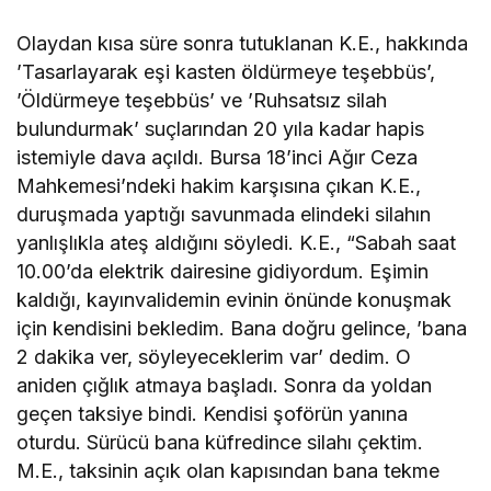
Olaydan kısa süre sonra tutuklanan K.E., hakkında
’Tasarlayarak eşi kasten öldürmeye teşebbüs’,
’Öldürmeye teşebbüs’ ve ’Ruhsatsız silah
bulundurmak’ suçlarından 20 yıla kadar hapis
istemiyle dava açıldı. Bursa 18’inci Ağır Ceza
Mahkemesi’ndeki hakim karşısına çıkan K.E.,
duruşmada yaptığı savunmada elindeki silahın
yanlışlıkla ateş aldığını söyledi. K.E., “Sabah saat
10.00’da elektrik dairesine gidiyordum. Eşimin
kaldığı, kayınvalidemin evinin önünde konuşmak
için kendisini bekledim. Bana doğru gelince, ’bana
2 dakika ver, söyleyeceklerim var’ dedim. O
aniden çığlık atmaya başladı. Sonra da yoldan
geçen taksiye bindi. Kendisi şoförün yanına
oturdu. Sürücü bana küfredince silahı çektim.
M.E., taksinin açık olan kapısından bana tekme