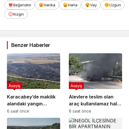
Beğendim
Harika
Haha
Vay
Üzgün
Kızgın
Benzer Haberler
Asayiş
Asayiş
Karacabey’de makilik
Alevlere teslim olan
alandaki yangın
araç kullanılamaz hale
fabrikaya ulaşmadan
geldi
6 saat önce
6 saat önce
söndürüldü