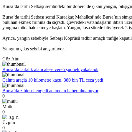
Bursa’da tarihi Setbaşı semtindeki bir dönercide çıkan yangın, bitişiği
Bursa’da tarihi Setbaşı semti Karaağaç Mahallesi’nde Bursa’nın simge
bulunan ekmek fırınına da sıçradı. Çevredeki vatandaşların ihbarı üzerin
yangına müdahale etmeye başladı. Yangın, kısa sürede büyüyerek 5 iş y
Ayrıca, yangın sebebiyle Setbaşı Köprüsü tedbir amaçlı trafiğe kapatı
Yangının çıkış sebebi araştırılıyor.
Göz Atın
Bursa’da tarlalık alanı ateşe veren şüpheli yakalandı
Çalıntı araçla 10 kilometre kaçtı, 380 bin TL ceza yedi
Bursa’da zihinsel engelli adamdan haber alınamıyor
0
Mutlu
0
Üzgün
0