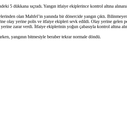
ndeki 5 dükkana sıçradı. Yangın itfaiye ekiplerince kontrol altına alınar
lerinden olan Mahfel’in yanında bir dönercide yangın çıktı. Bilinmeyen
e olay yerine polis ve itfaiye ekipleri sevk edildi. Olay yerine gelen poli
erine zarar verdi. İtfaiye ekiplerinin yoğun çabasıyla kontrol altına 
lırken, yangının bitmesiyle beraber tekrar normale döndü.