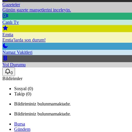
Gazeteler
Günün gazete manşetlerini inceleyin.
Canlı Tv
Emtia
Emtia'larda son durum!
Namaz Vakitleri
Yol Durumu
0
Bildirimler
Sosyal (0)
Takip (0)
Bildiriminiz bulunmamaktadır.
Bildiriminiz bulunmamaktadır.
Bursa
Gündem