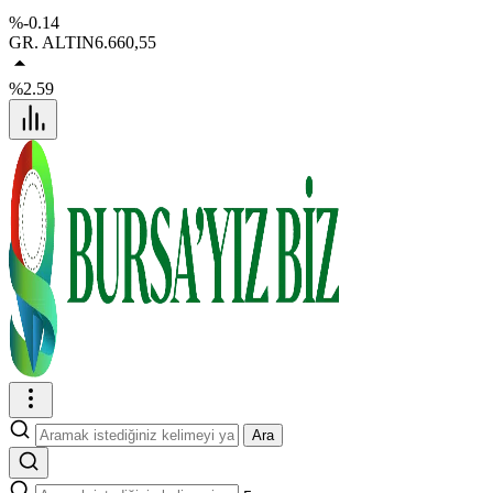
%-0.14
GR. ALTIN
6.660,55
%2.59
Ara