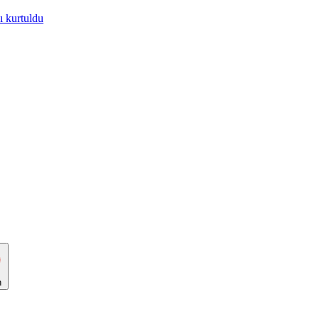
yı kurtuldu
n