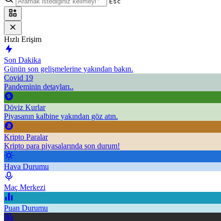
Esc
Hızlı Erişim
Son Dakika
Günün son gelişmelerine yakından bakın.
Covid 19
Pandeminin detayları..
Döviz Kurlar
Piyasanın kalbine yakından göz atın.
Kripto Paralar
Kripto para piyasalarında son durum!
Hava Durumu
Maç Merkezi
Puan Durumu