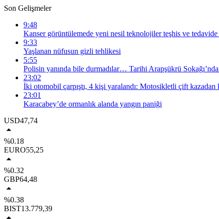
Son Gelişmeler
9:48
Kanser görüntülemede yeni nesil teknolojiler teşhis ve tedavide
9:33
Yaşlanan nüfusun gizli tehlikesi
5:55
Polisin yanında bile durmadılar… Tarihi Arapşükrü Sokağı’nd
23:02
İki otomobil çarpıştı, 4 kişi yaralandı: Motosikletli çift kazadan 
23:01
Karacabey’de ormanlık alanda yangın paniği
USD
47,74
%0.18
EURO
55,25
%0.32
GBP
64,48
%0.38
BIST
13.779,39