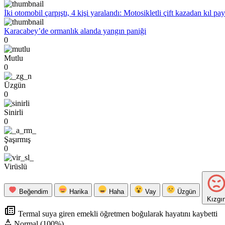
İki otomobil çarpıştı, 4 kişi yaralandı: Motosikletli çift kazadan kıl pa
Karacabey’de ormanlık alanda yangın paniği
0
Mutlu
0
Üzgün
0
Sinirli
0
Şaşırmış
0
Virüslü
Beğendim
Harika
Haha
Vay
Üzgün
Kızgı
Termal suya giren emekli öğretmen boğularak hayatını kaybetti
Normal (100%)