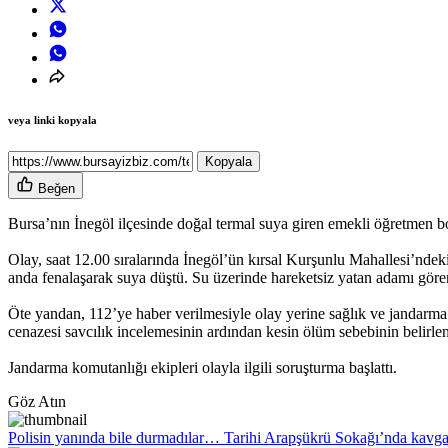
veya linki kopyala
Kopyala
Beğen
Bursa’nın İnegöl ilçesinde doğal termal suya giren emekli öğretmen bo
Olay, saat 12.00 sıralarında İnegöl’ün kırsal Kurşunlu Mahallesi’ndeki
anda fenalaşarak suya düştü. Su üzerinde hareketsiz yatan adamı gören
Öte yandan, 112’ye haber verilmesiyle olay yerine sağlık ve jandarma e
cenazesi savcılık incelemesinin ardından kesin ölüm sebebinin belirl
Jandarma komutanlığı ekipleri olayla ilgili soruşturma başlattı.
Göz Atın
Polisin yanında bile durmadılar… Tarihi Arapşükrü Sokağı’nda kavg