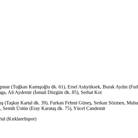
nar (Tuğkan Kamışoğlu dk. 61), Ersel Aslıyüksek, Burak Aydın (Furkan
, Ali Aydemir (İsmail Düzgün dk. 85), Serhat Kot
ğ Taş (Taşkın Kartal dk. 39), Furkan Fehmi Güneş, Serkan Sözmen, 
ek, Semih Üstün (Eray Karataş dk. 75), Yücel Candemir
al (Kırklarelispor)