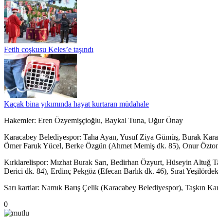
Fetih coşkusu Keles’e taşındı
Kaçak bina yıkımında hayat kurtaran müdahale
Hakemler: Eren Özyemişçioğlu, Baykal Tuna, Uğur Önay
Karacabey Belediyespor: Taha Ayan, Yusuf Ziya Gümüş, Burak Karapı
Ömer Faruk Yücel, Berke Özgün (Ahmet Memiş dk. 85), Onur Öztonga
Kırklarelispor: Mızhat Burak Sarı, Bedirhan Özyurt, Hüseyin Altu
Derici dk. 84), Erdinç Pekgöz (Efecan Barlık dk. 46), Sırat Yeşilörd
Sarı kartlar: Namık Barış Çelik (Karacabey Belediyespor), Taşkın Kart
0