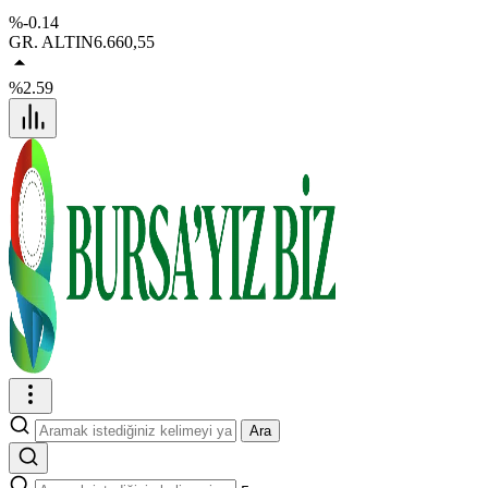
%-0.14
GR. ALTIN
6.660,55
%2.59
Ara