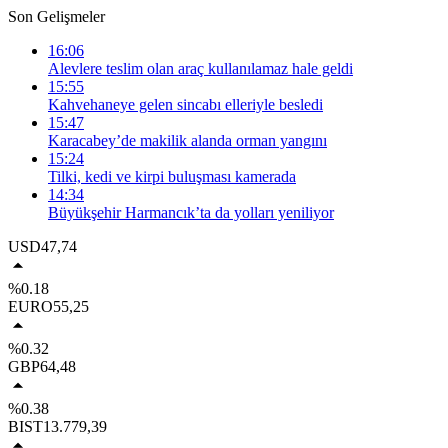
Son Gelişmeler
16:06
Alevlere teslim olan araç kullanılamaz hale geldi
15:55
Kahvehaneye gelen sincabı elleriyle besledi
15:47
Karacabey’de makilik alanda orman yangını
15:24
Tilki, kedi ve kirpi buluşması kamerada
14:34
Büyükşehir Harmancık’ta da yolları yeniliyor
USD
47,74
%0.18
EURO
55,25
%0.32
GBP
64,48
%0.38
BIST
13.779,39