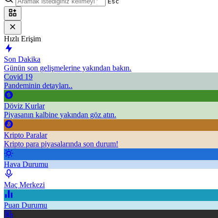
Esc
Hızlı Erişim
Son Dakika
Günün son gelişmelerine yakından bakın.
Covid 19
Pandeminin detayları..
Döviz Kurlar
Piyasanın kalbine yakından göz atın.
Kripto Paralar
Kripto para piyasalarında son durum!
Hava Durumu
Maç Merkezi
Puan Durumu