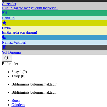
Gazeteler
Günün gazete manşetlerini inceleyin.
Canlı Tv
Emtia
Emtia'larda son durum!
Namaz Vakitleri
Yol Durumu
0
Bildirimler
Sosyal (0)
Takip (0)
Bildiriminiz bulunmamaktadır.
Bildiriminiz bulunmamaktadır.
Bursa
Gündem