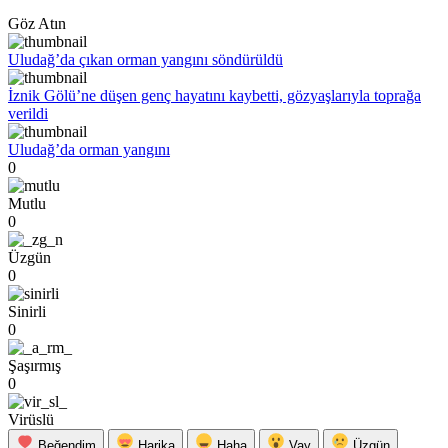
Göz Atın
Uludağ’da çıkan orman yangını söndürüldü
İznik Gölü’ne düşen genç hayatını kaybetti, gözyaşlarıyla toprağa
verildi
Uludağ’da orman yangını
0
Mutlu
0
Üzgün
0
Sinirli
0
Şaşırmış
0
Virüslü
Beğendim
Harika
Haha
Vay
Üzgün