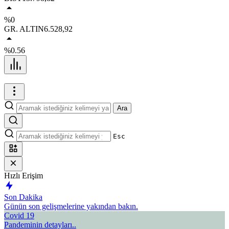
%0
GR. ALTIN
6.528,92
%0.56
Ara
Esc
Hızlı Erişim
Son Dakika
Günün son gelişmelerine yakından bakın.
Covid 19
Pandeminin detayları..