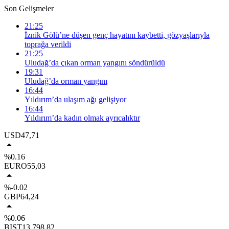
Son Gelişmeler
21:25
İznik Gölü’ne düşen genç hayatını kaybetti, gözyaşlarıyla
toprağa verildi
21:25
Uludağ’da çıkan orman yangını söndürüldü
19:31
Uludağ’da orman yangını
16:44
Yıldırım’da ulaşım ağı gelişiyor
16:44
Yıldırım’da kadın olmak ayrıcalıktır
USD
47,71
%0.16
EURO
55,03
%-0.02
GBP
64,24
%0.06
BIST
13.798,82