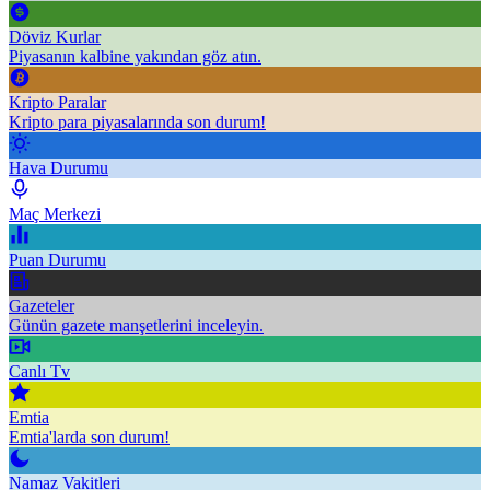
Döviz Kurlar
Piyasanın kalbine yakından göz atın.
Kripto Paralar
Kripto para piyasalarında son durum!
Hava Durumu
Maç Merkezi
Puan Durumu
Gazeteler
Günün gazete manşetlerini inceleyin.
Canlı Tv
Emtia
Emtia'larda son durum!
Namaz Vakitleri