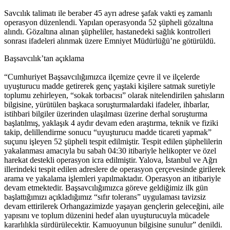
Savcılık talimatı ile beraber 45 ayrı adrese şafak vakti eş zamanlı
operasyon düzenlendi. Yapılan operasyonda 52 şüpheli gözaltına
alındı. Gözaltına alınan şüpheliler, hastanedeki sağlık kontrolleri
sonrası ifadeleri alınmak üzere Emniyet Müdürlüğü’ne götürüldü.
Başsavcılık’tan açıklama
“Cumhuriyet Başsavcılığımızca ilçemize çevre il ve ilçelerde
uyuşturucu madde getirerek genç yaştaki kişilere satmak suretiyle
toplumu zehirleyen, “sokak torbacısı” olarak nitelendirilen şahısların
bilgisine, yürütülen başkaca soruşturmalardaki ifadeler, ihbarlar,
istihbari bilgiler üzerinden ulaşılması üzerine derhal soruşturma
başlatılmış, yaklaşık 4 aydır devam eden araştırma, teknik ve fiziki
takip, delillendirme sonucu “uyuşturucu madde ticareti yapmak”
suçunu işleyen 52 şüpheli tespit edilmiştir. Tespit edilen şüphelilerin
yakalanması amacıyla bu sabah 04:30 itibariyle helikopter ve özel
harekat destekli operasyon icra edilmiştir. Yalova, İstanbul ve Ağrı
illerindeki tespit edilen adreslere de operasyon çerçevesinde girilerek
arama ve yakalama işlemleri yapılmaktadır. Operasyon an itibariyle
devam etmektedir. Başsavcılığımızca göreve geldiğimiz ilk gün
başlattığımızı açıkladığımız “sıfır tolerans” uygulaması tavizsiz
devam ettirilerek Orhangazimizde yaşayan gençlerin geleceğini, aile
yapısını ve toplum düzenini hedef alan uyuşturucuyla mücadele
kararlılıkla sürdürülecektir. Kamuoyunun bilgisine sunulur” denildi.