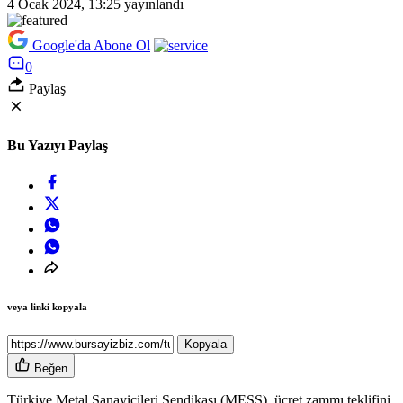
4 Ocak 2024, 13:25
yayınlandı
Google'da Abone Ol
0
Paylaş
Bu Yazıyı Paylaş
veya linki kopyala
Kopyala
Beğen
Türkiye Metal Sanayicileri Sendikası (MESS), ücret zammı teklifini