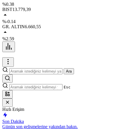
%0.38
BIST
13.779,39
%-0.14
GR. ALTIN
6.660,55
%2.59
Ara
Esc
Hızlı Erişim
Son Dakika
Günün son gelişmelerine yakından bakın.