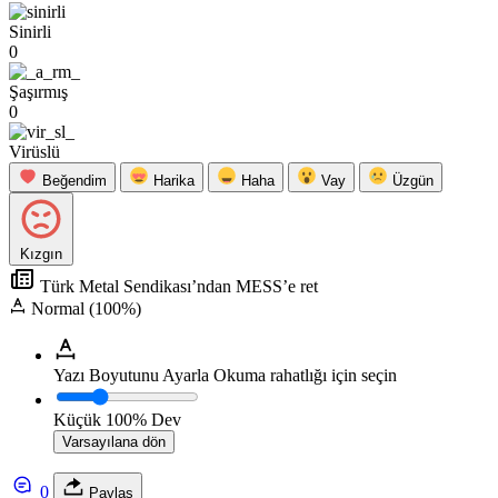
Sinirli
0
Şaşırmış
0
Virüslü
Beğendim
Harika
Haha
Vay
Üzgün
Kızgın
Türk Metal Sendikası’ndan MESS’e ret
Normal (100%)
Yazı Boyutunu Ayarla
Okuma rahatlığı için seçin
Küçük
100%
Dev
Varsayılana dön
0
Paylaş