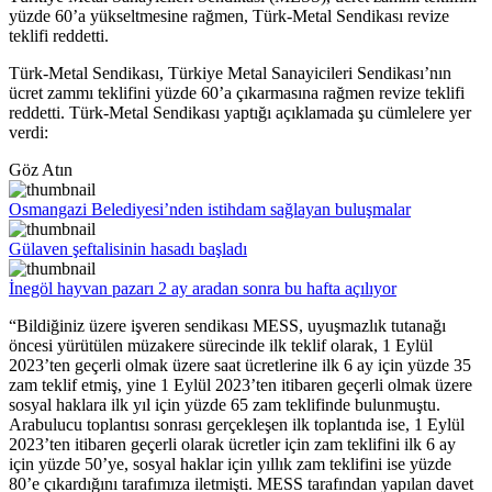
yüzde 60’a yükseltmesine rağmen, Türk-Metal Sendikası revize
teklifi reddetti.
Türk-Metal Sendikası, Türkiye Metal Sanayicileri Sendikası’nın
ücret zammı teklifini yüzde 60’a çıkarmasına rağmen revize teklifi
reddetti. Türk-Metal Sendikası yaptığı açıklamada şu cümlelere yer
verdi:
Göz Atın
Osmangazi Belediyesi’nden istihdam sağlayan buluşmalar
Gülaven şeftalisinin hasadı başladı
İnegöl hayvan pazarı 2 ay aradan sonra bu hafta açılıyor
“Bildiğiniz üzere işveren sendikası MESS, uyuşmazlık tutanağı
öncesi yürütülen müzakere sürecinde ilk teklif olarak, 1 Eylül
2023’ten geçerli olmak üzere saat ücretlerine ilk 6 ay için yüzde 35
zam teklif etmiş, yine 1 Eylül 2023’ten itibaren geçerli olmak üzere
sosyal haklara ilk yıl için yüzde 65 zam teklifinde bulunmuştu.
Arabulucu toplantısı sonrası gerçekleşen ilk toplantıda ise, 1 Eylül
2023’ten itibaren geçerli olarak ücretler için zam teklifini ilk 6 ay
için yüzde 50’ye, sosyal haklar için yıllık zam teklifini ise yüzde
80’e çıkardığını tarafımıza iletmişti. MESS tarafından yapılan davet