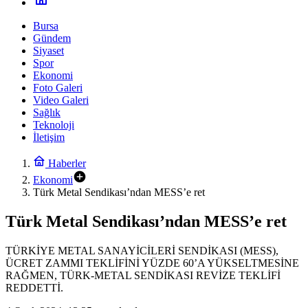
Bursa
Gündem
Siyaset
Spor
Ekonomi
Foto Galeri
Video Galeri
Sağlık
Teknoloji
İletişim
Haberler
Ekonomi
Türk Metal Sendikası’ndan MESS’e ret
Türk Metal Sendikası’ndan MESS’e ret
TÜRKİYE METAL SANAYİCİLERİ SENDİKASI (MESS),
ÜCRET ZAMMI TEKLİFİNİ YÜZDE 60’A YÜKSELTMESİNE
RAĞMEN, TÜRK-METAL SENDİKASI REVİZE TEKLİFİ
REDDETTİ.