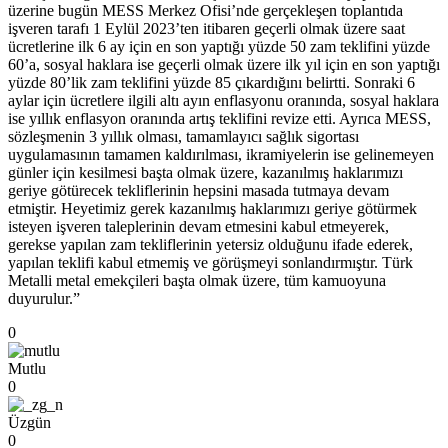
üzerine bugün MESS Merkez Ofisi’nde gerçekleşen toplantıda
işveren tarafı 1 Eylül 2023’ten itibaren geçerli olmak üzere saat
ücretlerine ilk 6 ay için en son yaptığı yüzde 50 zam teklifini yüzde
60’a, sosyal haklara ise geçerli olmak üzere ilk yıl için en son yaptığı
yüzde 80’lik zam teklifini yüzde 85 çıkardığını belirtti. Sonraki 6
aylar için ücretlere ilgili altı ayın enflasyonu oranında, sosyal haklara
ise yıllık enflasyon oranında artış teklifini revize etti. Ayrıca MESS,
sözleşmenin 3 yıllık olması, tamamlayıcı sağlık sigortası
uygulamasının tamamen kaldırılması, ikramiyelerin ise gelinemeyen
günler için kesilmesi başta olmak üzere, kazanılmış haklarımızı
geriye götürecek tekliflerinin hepsini masada tutmaya devam
etmiştir. Heyetimiz gerek kazanılmış haklarımızı geriye götürmek
isteyen işveren taleplerinin devam etmesini kabul etmeyerek,
gerekse yapılan zam tekliflerinin yetersiz olduğunu ifade ederek,
yapılan teklifi kabul etmemiş ve görüşmeyi sonlandırmıştır. Türk
Metalli metal emekçileri başta olmak üzere, tüm kamuoyuna
duyurulur.”
0
Mutlu
0
Üzgün
0