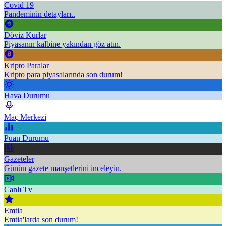
Covid 19
Pandeminin detayları..
Döviz Kurlar
Piyasanın kalbine yakından göz atın.
Kripto Paralar
Kripto para piyasalarında son durum!
Hava Durumu
Maç Merkezi
Puan Durumu
Gazeteler
Günün gazete manşetlerini inceleyin.
Canlı Tv
Emtia
Emtia'larda son durum!