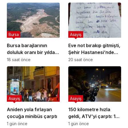
Bursa
Asayiş
Bursa barajlarının
Eve not bırakıp gitmişti,
doluluk oranı bir yılda
Şehir Hastanesi’nde
yüzde 24,9’dan yüzde
bulundu
18 saat önce
20 saat önce
81’e yükseldi
Asayiş
Asayiş
Aniden yola fırlayan
150 kilometre hızla
çocuğa minibüs çarptı
geldi, ATV’yi çarptı: 1
ölü
1 gün önce
1 gün önce