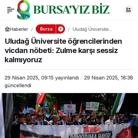
Uludağ Üniversite
0
öğrencilerinden
Bursa
Haberler
Uludağ Üniversite
öğrencilerinden vicdan
Uludağ Üniversite öğrencilerinden
nöbeti: Zulme karşı sessiz
vicdan nöbeti: Zulme
kalmıyoruz
vicdan nöbeti: Zulme karşı sessiz
kalmıyoruz
karşı sessiz
kalmıyoruz
29 Nisan 2025, 09:15
yayınlandı
29 Nisan 2025, 18:38
güncellendi