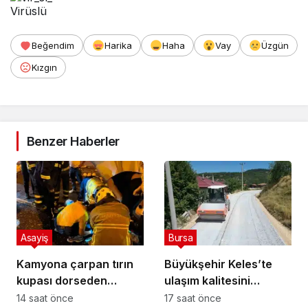
Virüslü
Beğendim
Harika
Haha
Vay
Üzgün
Kızgın
Benzer Haberler
Asayiş
Bursa
Kamyona çarpan tırın
Büyükşehir Keles’te
kupası dorseden
ulaşım kalitesini
ayrıldı: 1 ağır yaralı
artırıyor
14 saat önce
17 saat önce