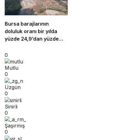
Bursa barajlarının
doluluk oranı bir yılda
yüzde 24,9’dan yüzde
81’e yükseldi
0
Mutlu
0
Üzgün
0
Sinirli
0
Şaşırmış
0