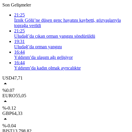
Son Gelişmeler
21:25
İznik Gölü’ne düşen genç hayatını kaybetti, gözyaşlarıyla
toprağa verildi
21:25
Uludağ’da çıkan orman yangını söndürüldü
19:31
Uludağ’da orman yangını
16:44
Yıldırım’da ulaşım ağı gelişiyor
16:44
Yıldırım’da kadın olmak ayrıcalıktır
USD
47,71
%0.07
EURO
55,05
%-0.12
GBP
64,33
%-0.04
BIST
13.798,82