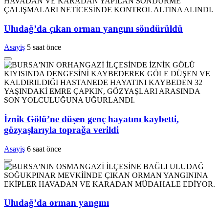
Uludağ’da çıkan orman yangını söndürüldü
Asayiş
5 saat önce
İznik Gölü’ne düşen genç hayatını kaybetti,
gözyaşlarıyla toprağa verildi
Asayiş
6 saat önce
Uludağ’da orman yangını