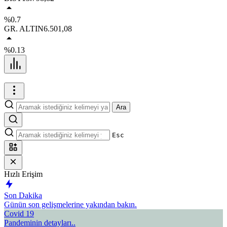
%0.7
GR. ALTIN
6.501,08
%0.13
Ara
Esc
Hızlı Erişim
Son Dakika
Günün son gelişmelerine yakından bakın.
Covid 19
Pandeminin detayları..