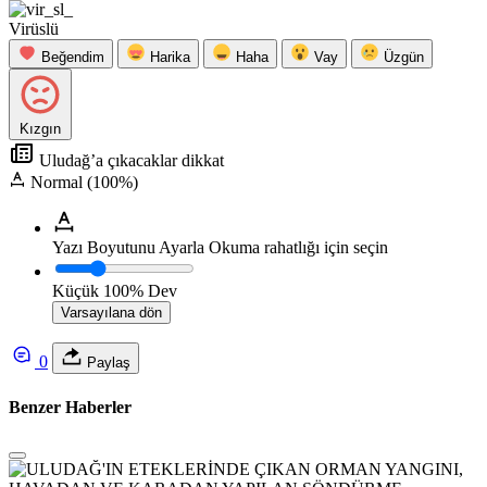
Virüslü
Beğendim
Harika
Haha
Vay
Üzgün
Kızgın
Uludağ’a çıkacaklar dikkat
Normal (100%)
Yazı Boyutunu Ayarla
Okuma rahatlığı için seçin
Küçük
100%
Dev
Varsayılana dön
0
Paylaş
Benzer Haberler