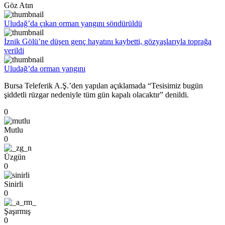
Göz Atın
Uludağ’da çıkan orman yangını söndürüldü
İznik Gölü’ne düşen genç hayatını kaybetti, gözyaşlarıyla toprağa
verildi
Uludağ’da orman yangını
Bursa Teleferik A.Ş.’den yapılan açıklamada “Tesisimiz bugün
şiddetli rüzgar nedeniyle tüm gün kapalı olacaktır” denildi.
0
Mutlu
0
Üzgün
0
Sinirli
0
Şaşırmış
0