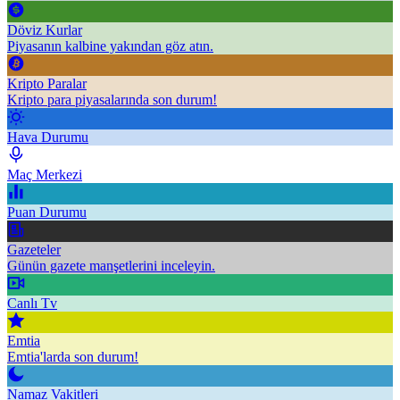
Döviz Kurlar
Piyasanın kalbine yakından göz atın.
Kripto Paralar
Kripto para piyasalarında son durum!
Hava Durumu
Maç Merkezi
Puan Durumu
Gazeteler
Günün gazete manşetlerini inceleyin.
Canlı Tv
Emtia
Emtia'larda son durum!
Namaz Vakitleri