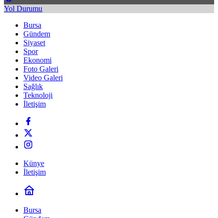
Yol Durumu
Bursa
Gündem
Siyaset
Spor
Ekonomi
Foto Galeri
Video Galeri
Sağlık
Teknoloji
İletişim
Künye
İletişim
Bursa