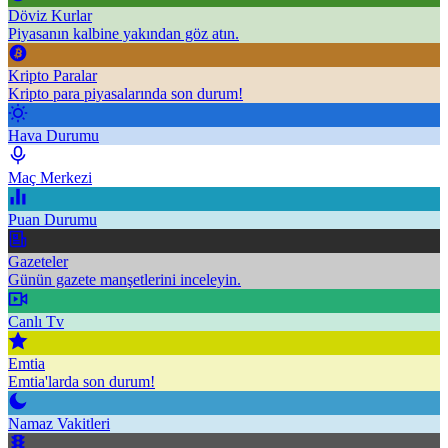
Döviz Kurlar
Piyasanın kalbine yakından göz atın.
Kripto Paralar
Kripto para piyasalarında son durum!
Hava Durumu
Maç Merkezi
Puan Durumu
Gazeteler
Günün gazete manşetlerini inceleyin.
Canlı Tv
Emtia
Emtia'larda son durum!
Namaz Vakitleri