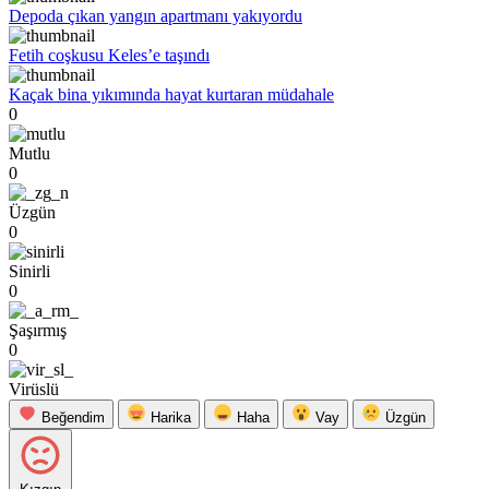
Depoda çıkan yangın apartmanı yakıyordu
Fetih coşkusu Keles’e taşındı
Kaçak bina yıkımında hayat kurtaran müdahale
0
Mutlu
0
Üzgün
0
Sinirli
0
Şaşırmış
0
Virüslü
Beğendim
Harika
Haha
Vay
Üzgün