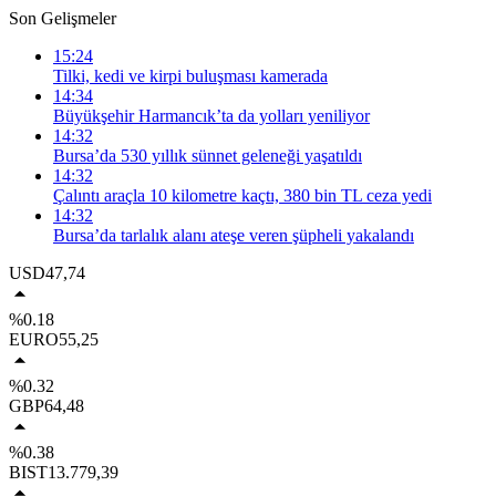
Son Gelişmeler
15:24
Tilki, kedi ve kirpi buluşması kamerada
14:34
Büyükşehir Harmancık’ta da yolları yeniliyor
14:32
Bursa’da 530 yıllık sünnet geleneği yaşatıldı
14:32
Çalıntı araçla 10 kilometre kaçtı, 380 bin TL ceza yedi
14:32
Bursa’da tarlalık alanı ateşe veren şüpheli yakalandı
USD
47,74
%0.18
EURO
55,25
%0.32
GBP
64,48
%0.38
BIST
13.779,39