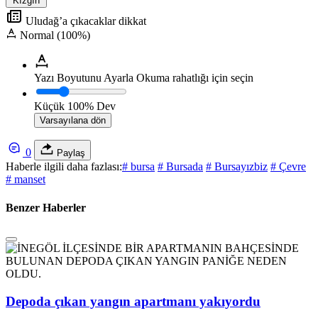
Kızgın
Uludağ’a çıkacaklar dikkat
Normal (100%)
Yazı Boyutunu Ayarla
Okuma rahatlığı için seçin
Küçük
100%
Dev
Varsayılana dön
0
Paylaş
Haberle ilgili daha fazlası:
# bursa
# Bursada
# Bursayızbiz
# Çevre
# manset
Benzer Haberler
Depoda çıkan yangın apartmanı yakıyordu