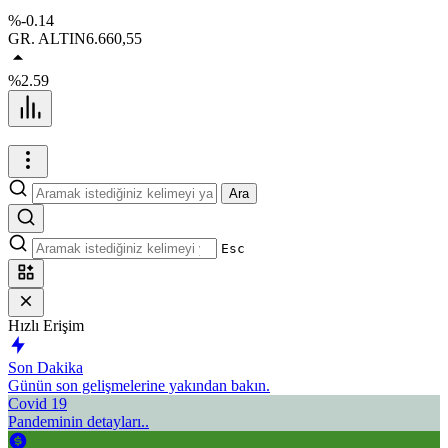
%-0.14
GR. ALTIN
6.660,55
%2.59
Ara
Esc
Hızlı Erişim
Son Dakika
Günün son gelişmelerine yakından bakın.
Covid 19
Pandeminin detayları..