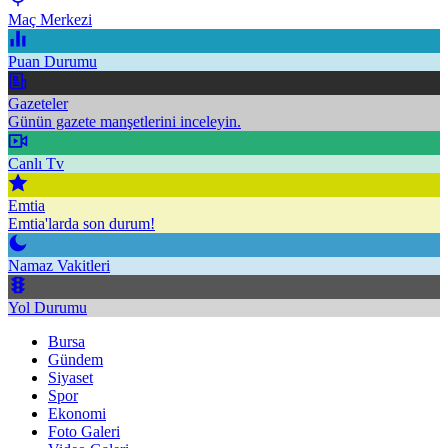
Maç Merkezi
Puan Durumu
Gazeteler
Günün gazete manşetlerini inceleyin.
Canlı Tv
Emtia
Emtia'larda son durum!
Namaz Vakitleri
Yol Durumu
Bursa
Gündem
Siyaset
Spor
Ekonomi
Foto Galeri