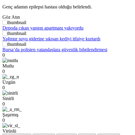
Genç adamın epilepsi hastası olduğu belirlendi.
Göz Atın
Depoda çıkan yangın apartmanı yakıyordu
Yağmur suyu giderine sıkışan kediyi itfaiye kurtardı
Bursa’da polisten vatandaşlara güvenlik bilgilendirmesi
0
Mutlu
0
Üzgün
0
Sinirli
0
Şaşırmış
0
Virüslü