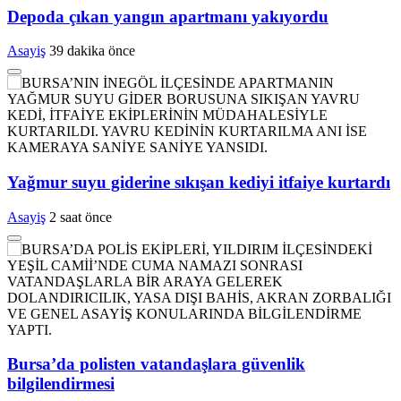
Depoda çıkan yangın apartmanı yakıyordu
Asayiş
39 dakika önce
Yağmur suyu giderine sıkışan kediyi itfaiye kurtardı
Asayiş
2 saat önce
Bursa’da polisten vatandaşlara güvenlik
bilgilendirmesi