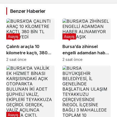
Benzer Haberler
Asayiş
Asayiş
Çalıntı araçla 10
Bursa’da zihinsel
kilometre kaçtı, 380
engelli adamdan haber
bin TL ceza yedi
alınamıyor
2 saat önce
2 saat önce
Asayiş