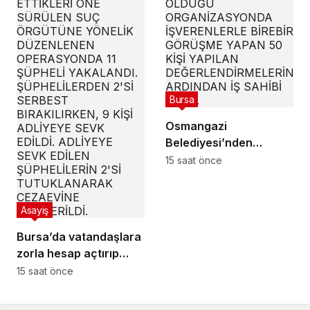
Bursa
Osmangazi
Belediyesi’nden
istihdam sağlayan
15 saat önce
buluşmalar
Asayiş
Bursa’da vatandaşlara
zorla hesap açtırıp
kara para aklayan
15 saat önce
şahıslara baskın