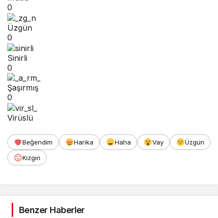
0
Üzgün
0
Sinirli
0
Şaşırmış
0
Virüslü
Beğendim
Harika
Haha
Vay
Üzgün
Kızgın
Benzer Haberler