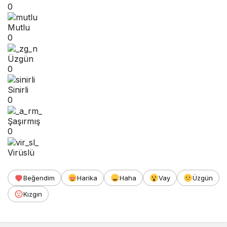
0
Mutlu
0
Üzgün
0
Sinirli
0
Şaşırmış
0
Virüslü
Beğendim
Harika
Haha
Vay
Üzgün
Kızgın