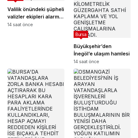
Valilik önündeki şüpheli
valizler ekipleri alarma
geçirdi.. Gerçek
14 saat önce
sonradan çıktı
Bursa
Büyükşehir’den
İnegöl’e ulaşım hamlesi
14 saat önce