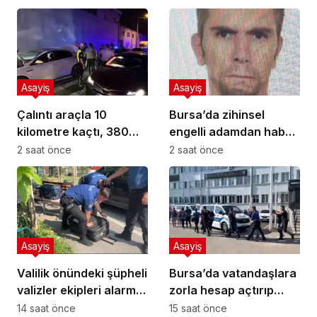
Asayiş
Asayiş
Çalıntı araçla 10
Bursa’da zihinsel
kilometre kaçtı, 380
engelli adamdan haber
bin TL ceza yedi
alınamıyor
2 saat önce
2 saat önce
Asayiş
Asayiş
Valilik önündeki şüpheli
Bursa’da vatandaşlara
valizler ekipleri alarma
zorla hesap açtırıp
geçirdi.. Gerçek
kara para aklayan
14 saat önce
15 saat önce