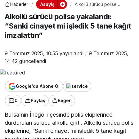
Asayiş
Haberler
Alkollü sürücü polise
yakalandı: “Sanki cinayet mi
Alkollü sürücü polise yakalandı:
işledik 5 tane kağıt
imzalattın”
“Sanki cinayet mi işledik 5 tane kağıt
imzalattın”
9 Temmuz 2025, 10:55
yayınlandı
9 Temmuz 2025,
14:42
güncellendi
Google'da Abone Ol
0
Paylaş
Beğen
Bursa’nın İnegöl ilçesinde polis ekiplerince
durdurulan sürücü alkollü çıktı. Alkollü sürücü polis
ekiplerine, “Sanki cinayet mi işledik 5 tane kağıt
imzalattın” diyerek cevap verdi.