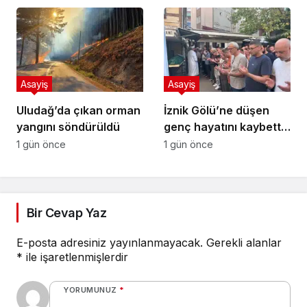
sonradan çıktı
şahıslara baskın
Asayiş
Asayiş
Uludağ’da çıkan orman
İznik Gölü’ne düşen
yangını söndürüldü
genç hayatını kaybetti,
gözyaşlarıyla toprağa
1 gün önce
1 gün önce
verildi
Bir Cevap Yaz
E-posta adresiniz yayınlanmayacak.
Gerekli alanlar
*
ile işaretlenmişlerdir
YORUMUNUZ
*