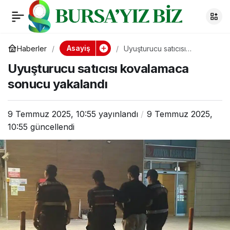
Alkollü sürücü polise
0
Paylaş
yakalandı: “Sanki
Asayiş
Haberler
Uyuşturucu satıcısı
kovalamaca sonucu
Uyuşturucu satıcısı kovalamaca
yakalandı
cinayet mi işledik 5
sonucu yakalandı
tane kağıt imzalattın”
9 Temmuz 2025, 10:55
yayınlandı
9 Temmuz 2025,
10:55
güncellendi