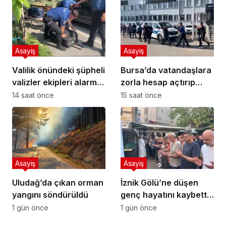
Asayiş
Asayiş
Valilik önündeki şüpheli
Bursa’da vatandaşlara
valizler ekipleri alarma
zorla hesap açtırıp
geçirdi.. Gerçek
kara para aklayan
14 saat önce
15 saat önce
sonradan çıktı
şahıslara baskın
Asayiş
Asayiş
Uludağ’da çıkan orman
İznik Gölü’ne düşen
yangını söndürüldü
genç hayatını kaybetti,
gözyaşlarıyla toprağa
1 gün önce
1 gün önce
verildi