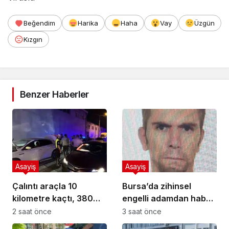
Beğendim
Harika
Haha
Vay
Üzgün
Kızgın
Benzer Haberler
Asayiş
Asayiş
Çalıntı araçla 10
Bursa’da zihinsel
kilometre kaçtı, 380
engelli adamdan haber
bin TL ceza yedi
alınamıyor
2 saat önce
3 saat önce