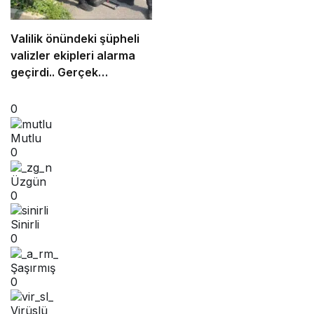
Valilik önündeki şüpheli
valizler ekipleri alarma
geçirdi.. Gerçek
sonradan çıktı
0
Mutlu
0
Üzgün
0
Sinirli
0
Şaşırmış
0
Virüslü