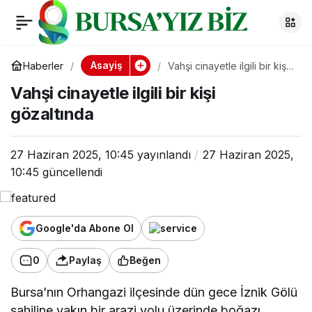
Vahşi cinayetle ilgili
0
bir kişi gözaltında
Asayiş
Haberler
Vahşi cinayetle ilgili bir kişi
gözaltında
Vahşi cinayetle ilgili bir kişi
gözaltında
27 Haziran 2025, 10:45
yayınlandı
27 Haziran 2025,
10:45
güncellendi
Google'da Abone Ol
0
Paylaş
Beğen
Bursa’nın Orhangazi ilçesinde dün gece İznik Gölü
sahiline yakın bir arazi yolu üzerinde boğazı