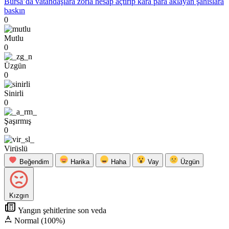
Bursa’da vatandaşlara zorla hesap açtırıp kara para aklayan şahıslara
baskın
0
Mutlu
0
Üzgün
0
Sinirli
0
Şaşırmış
0
Virüslü
Beğendim
Harika
Haha
Vay
Üzgün
Kızgın
Yangın şehitlerine son veda
Normal (100%)