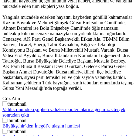
hayatını kaybeden üç gönüllünün vefat haberi, ailelerini ve yangınla
mücadele eden tüm ekipleri yasa boğdu.
Yangınla mücadele ederken hayatını kaybeden gönüllü kahramanlar
Kazım Bayrak ve Mehmet Şimşek Gürsu Emirsultan Camii’nde,
Ahmet Demirel ise Bolu Eniştebey Camii’nde öğle namazını
müteakip kılınan cenaze namazıyla son yolculuklarına uğurlandı.
Cenazeye, AK Parti Genel Başkanvekili Efkan Ala, TBMM Bilim,
Sanayi, Ticaret, Enerji, Tabii Kaynaklar, Bilgi ve Teknoloji
Komisyonu Başkanı ve Bursa Milletvekili Mustafa Varank, Bursa
Valisi Erol Ayyıldız, Bursa İl Jandarma Komutanı Tuğgeneral İdris
Tataroğlu, Bursa Büyükşehir Belediye Başkanı Mustafa Bozbey,
AK Parti Bursa İl Başkanı Davut Gürkan, Gelecek Partisi Genel
Başkanı Ahmet Davutoğlu, Bursa milletvekilleri, ilçe belediye
başkanları, siyasi parti temsilcileri ve çok sayıda vatandaş katıldı.
Kahraman şehitlerin Türk bayrağına sarılı tabutları omuzlarda taşınıp
Gürsu Yeni Mezarlığı’nda toprağa verildi.
Göz Atın
Valilik önündeki şüpheli valizler ekipleri alarma geçirdi.. Gerçek
sonradan çıktı
Büyükşehir’den İnegöl’e ulaşım hamlesi