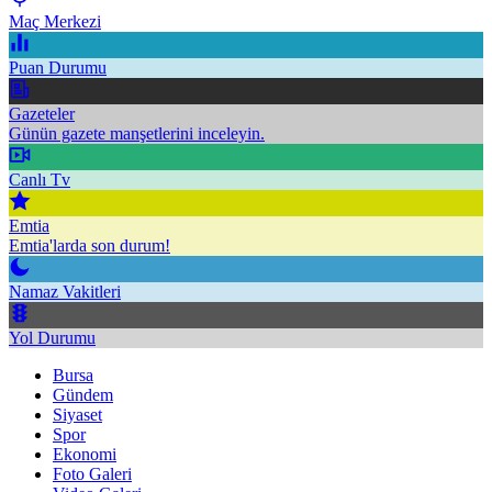
Maç Merkezi
Puan Durumu
Gazeteler
Günün gazete manşetlerini inceleyin.
Canlı Tv
Emtia
Emtia'larda son durum!
Namaz Vakitleri
Yol Durumu
Bursa
Gündem
Siyaset
Spor
Ekonomi
Foto Galeri