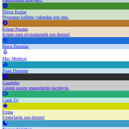
Döviz Kurlar
Piyasanın kalbine yakından göz atın.
Kripto Paralar
Kripto para piyasalarında son durum!
Hava Durumu
Maç Merkezi
Puan Durumu
Gazeteler
Günün gazete manşetlerini inceleyin.
Canlı Tv
Emtia
Emtia'larda son durum!