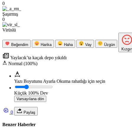
0
Şaşırmış
0
Virüslü
Beğendim
Harika
Haha
Vay
Üzgün
Kızgı
Yaylacık’ta kaçak depo yıkıldı
Normal (100%)
Yazı Boyutunu Ayarla
Okuma rahatlığı için seçin
Küçük
100%
Dev
Varsayılana dön
0
Paylaş
Benzer Haberler