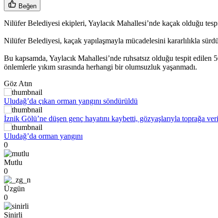
Beğen
Nilüfer Belediyesi ekipleri, Yaylacık Mahallesi’nde kaçak olduğu tespi
Nilüfer Belediyesi, kaçak yapılaşmayla mücadelesini kararlılıkla sürdür
Bu kapsamda, Yaylacık Mahallesi’nde ruhsatsız olduğu tespit edilen 500
önlemlerle yıkım sırasında herhangi bir olumsuzluk yaşanmadı.
Göz Atın
Uludağ’da çıkan orman yangını söndürüldü
İznik Gölü’ne düşen genç hayatını kaybetti, gözyaşlarıyla toprağa veri
Uludağ’da orman yangını
0
Mutlu
0
Üzgün
0
Sinirli