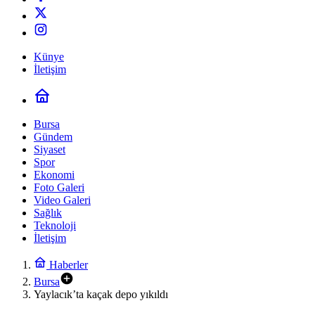
Künye
İletişim
Bursa
Gündem
Siyaset
Spor
Ekonomi
Foto Galeri
Video Galeri
Sağlık
Teknoloji
İletişim
Haberler
Bursa
Yaylacık’ta kaçak depo yıkıldı