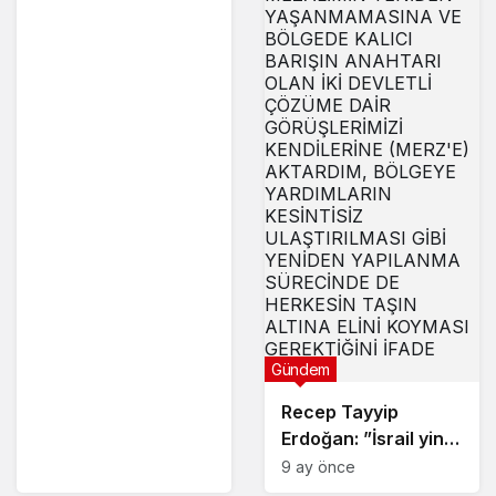
Gündem
Recep Tayyip
Erdoğan: ”İsrail yine
Gazze’yi vurdu.
9 ay önce
Bunları Almanya