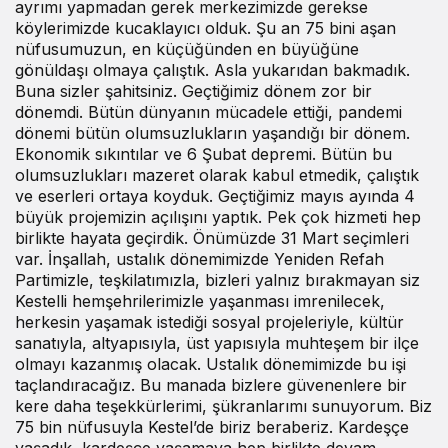
ayrımı yapmadan gerek merkezimizde gerekse
köylerimizde kucaklayıcı olduk. Şu an 75 bini aşan
nüfusumuzun, en küçüğünden en büyüğüne
gönüldaşı olmaya çalıştık. Asla yukarıdan bakmadık.
Buna sizler şahitsiniz. Geçtiğimiz dönem zor bir
dönemdi. Bütün dünyanın mücadele ettiği, pandemi
dönemi bütün olumsuzlukların yaşandığı bir dönem.
Ekonomik sıkıntılar ve 6 Şubat depremi. Bütün bu
olumsuzlukları mazeret olarak kabul etmedik, çalıştık
ve eserleri ortaya koyduk. Geçtiğimiz mayıs ayında 4
büyük projemizin açılışını yaptık. Pek çok hizmeti hep
birlikte hayata geçirdik. Önümüzde 31 Mart seçimleri
var. İnşallah, ustalık dönemimizde Yeniden Refah
Partimizle, teşkilatımızla, bizleri yalnız bırakmayan siz
Kestelli hemşehrilerimizle yaşanması imrenilecek,
herkesin yaşamak istediği sosyal projeleriyle, kültür
sanatıyla, altyapısıyla, üst yapısıyla muhteşem bir ilçe
olmayı kazanmış olacak. Ustalık dönemimizde bu işi
taçlandıracağız. Bu manada bizlere güvenenlere bir
kere daha teşekkürlerimi, şükranlarımı sunuyorum. Biz
75 bin nüfusuyla Kestel’de biriz beraberiz. Kardeşçe
yaşadık, kardeşçe yaşamaya hep birlikte devam