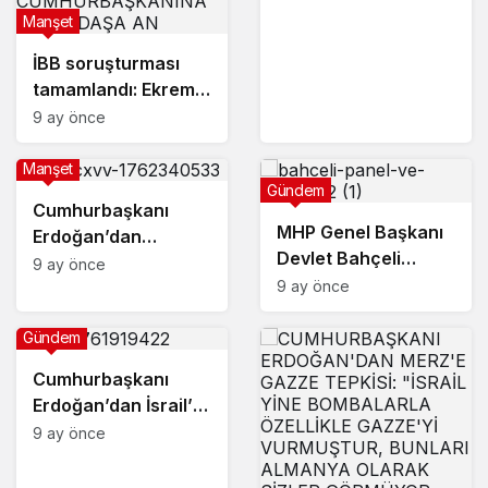
Manşet
İBB soruşturması
tamamlandı: Ekrem
İmamoğlun’a 828
9 ay önce
yıldan 2430 yıla
kadar hapis talebi!
Manşet
Gündem
Cumhurbaşkanı
MHP Genel Başkanı
Erdoğan’dan
Devlet Bahçeli
”Terörsüz Türkiye”
9 ay önce
partisinin grup
9 ay önce
mesajı!
toplantısında
konuştu:
Gündem
“Demirtaş’ın
Cumhurbaşkanı
tahliyesi hayırlara
Erdoğan’dan İsrail’e
vesile olacaktır.”
sert tepki: “İsrail
9 ay önce
açlığı çocuklara
karşı silah olarak