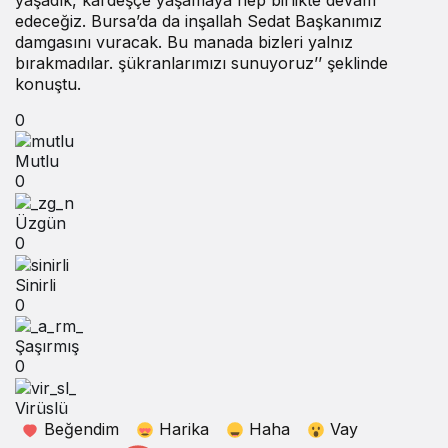
edeceğiz. Bursa’da da inşallah Sedat Başkanımız
damgasını vuracak. Bu manada bizleri yalnız
bırakmadılar. şükranlarımızı sunuyoruz’’ şeklinde
konuştu.
0
Mutlu
0
Üzgün
0
Sinirli
0
Şaşırmış
0
Virüslü
Beğendim
Harika
Haha
Vay