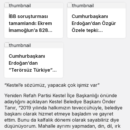
İBB soruşturması
Cumhurbaşkanı
tamamlandı: Ekrem
Erdoğan’dan Özgür
İmamoğlun’a 828
Özele tepki:
yıldan 2430 yıla
”Kendisine tavsiyem
kadar hapis talebi!
biz az söyledik o çok
anlasın”
Cumhurbaşkanı
Erdoğan’dan
”Terörsüz Türkiye”
mesajı!
“Kestel’e sözümüz, yapacak çok işimiz var”
Yeniden Refah Partisi Kestel İlçe Başkanlığı önünde
adaylığını açıklayan Kestel Belediye Başkanı Önder
Tanır, “2019 yılında halkımızın teveccühüyle, belediye
başkanı olarak hizmet etmeye başladım ve gayret
ettim. Bunu da kalfalık dönemi olarak sayabiliriz diye
düşünüyorum. Mahalle ayrımı yapmadan, din, dil, ırk