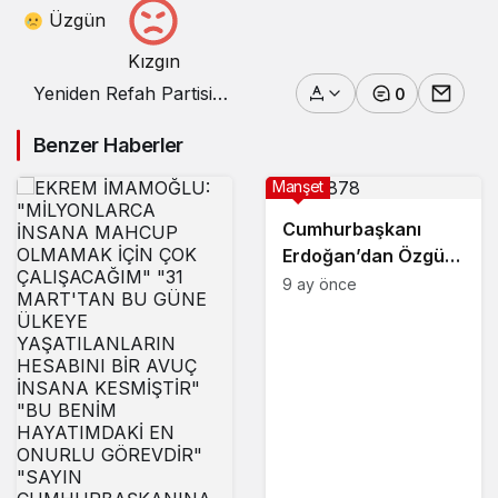
Üzgün
Kızgın
Yeniden Refah Partisi
0
Kestel Belediye Başkan
Adayı Önder Tanır’a
Benzer Haberler
coşkulu karşılama
Manşet
Cumhurbaşkanı
Erdoğan’dan Özgür
Özele tepki:
9 ay önce
”Kendisine tavsiyem
biz az söyledik o çok
anlasın”