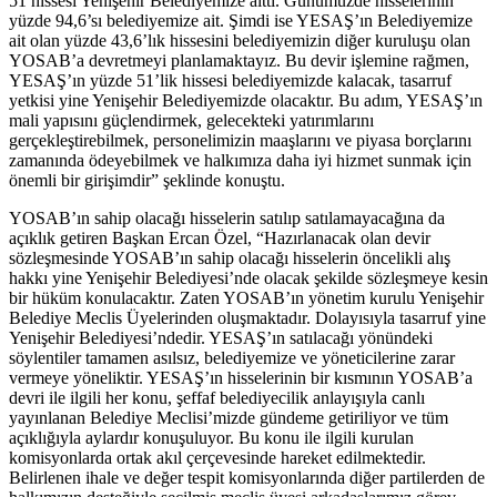
51 hissesi Yenişehir Belediyemize aitti. Günümüzde hisselerinin
yüzde 94,6’sı belediyemize ait. Şimdi ise YESAŞ’ın Belediyemize
ait olan yüzde 43,6’lık hissesini belediyemizin diğer kuruluşu olan
YOSAB’a devretmeyi planlamaktayız. Bu devir işlemine rağmen,
YESAŞ’ın yüzde 51’lik hissesi belediyemizde kalacak, tasarruf
yetkisi yine Yenişehir Belediyemizde olacaktır. Bu adım, YESAŞ’ın
mali yapısını güçlendirmek, gelecekteki yatırımlarını
gerçekleştirebilmek, personelimizin maaşlarını ve piyasa borçlarını
zamanında ödeyebilmek ve halkımıza daha iyi hizmet sunmak için
önemli bir girişimdir” şeklinde konuştu.
YOSAB’ın sahip olacağı hisselerin satılıp satılamayacağına da
açıklık getiren Başkan Ercan Özel, “Hazırlanacak olan devir
sözleşmesinde YOSAB’ın sahip olacağı hisselerin öncelikli alış
hakkı yine Yenişehir Belediyesi’nde olacak şekilde sözleşmeye kesin
bir hüküm konulacaktır. Zaten YOSAB’ın yönetim kurulu Yenişehir
Belediye Meclis Üyelerinden oluşmaktadır. Dolayısıyla tasarruf yine
Yenişehir Belediyesi’ndedir. YESAŞ’ın satılacağı yönündeki
söylentiler tamamen asılsız, belediyemize ve yöneticilerine zarar
vermeye yöneliktir. YESAŞ’ın hisselerinin bir kısmının YOSAB’a
devri ile ilgili her konu, şeffaf belediyecilik anlayışıyla canlı
yayınlanan Belediye Meclisi’mizde gündeme getiriliyor ve tüm
açıklığıyla aylardır konuşuluyor. Bu konu ile ilgili kurulan
komisyonlarda ortak akıl çerçevesinde hareket edilmektedir.
Belirlenen ihale ve değer tespit komisyonlarında diğer partilerden de