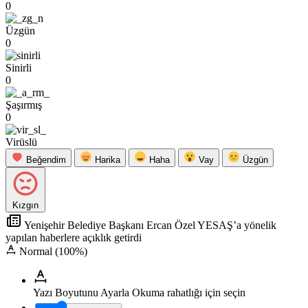
0
Üzgün
0
Sinirli
0
Şaşırmış
0
Virüslü
Beğendim
Harika
Haha
Vay
Üzgün
Kızgın
Yenişehir Belediye Başkanı Ercan Özel YESAŞ’a yönelik
yapılan haberlere açıklık getirdi
Normal (100%)
Yazı Boyutunu Ayarla
Okuma rahatlığı için seçin