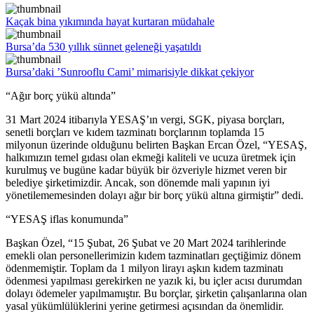
Kaçak bina yıkımında hayat kurtaran müdahale
Bursa’da 530 yıllık sünnet geleneği yaşatıldı
Bursa’daki ’Sunrooflu Cami’ mimarisiyle dikkat çekiyor
“Ağır borç yükü altında”
31 Mart 2024 itibarıyla YESAŞ’ın vergi, SGK, piyasa borçları,
senetli borçları ve kıdem tazminatı borçlarının toplamda 15
milyonun üzerinde olduğunu belirten Başkan Ercan Özel, “YESAŞ,
halkımızın temel gıdası olan ekmeği kaliteli ve ucuza üretmek için
kurulmuş ve bugüne kadar büyük bir özveriyle hizmet veren bir
belediye şirketimizdir. Ancak, son dönemde mali yapının iyi
yönetilememesinden dolayı ağır bir borç yükü altına girmiştir” dedi.
“YESAŞ iflas konumunda”
Başkan Özel, “15 Şubat, 26 Şubat ve 20 Mart 2024 tarihlerinde
emekli olan personellerimizin kıdem tazminatları geçtiğimiz dönem
ödenmemiştir. Toplam da 1 milyon lirayı aşkın kıdem tazminatı
ödenmesi yapılması gerekirken ne yazık ki, bu içler acısı durumdan
dolayı ödemeler yapılmamıştır. Bu borçlar, şirketin çalışanlarına olan
yasal yükümlülüklerini yerine getirmesi açısından da önemlidir.