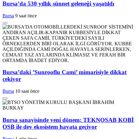
Bursa’da 530 yıllık sünnet geleneği yaşatıldı
Bursa
9 saat önce
Bursa’daki ’Sunrooflu Cami’ mimarisiyle dikkat
çekiyor
Bursa
10 saat önce
Bursa sanayisinde yeni dönem: TEKNOSAB KOBİ
OSB ile dev ekosistem hayata geçiyor
Bursa
1 gün önce