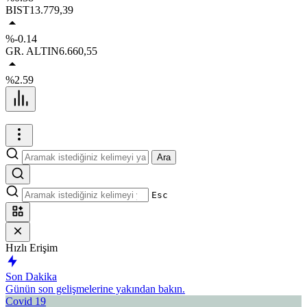
BIST
13.779,39
%-0.14
GR. ALTIN
6.660,55
%2.59
Ara
Esc
Hızlı Erişim
Son Dakika
Günün son gelişmelerine yakından bakın.
Covid 19