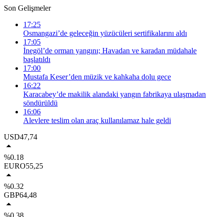
Son Gelişmeler
17:25
Osmangazi’de geleceğin yüzücüleri sertifikalarını aldı
17:05
İnegöl’de orman yangını; Havadan ve karadan müdahale
başlatıldı
17:00
Mustafa Keser’den müzik ve kahkaha dolu gece
16:22
Karacabey’de makilik alandaki yangın fabrikaya ulaşmadan
söndürüldü
16:06
Alevlere teslim olan araç kullanılamaz hale geldi
USD
47,74
%0.18
EURO
55,25
%0.32
GBP
64,48
%0.38