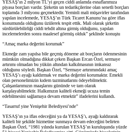
YESAŞ’ın 2 milyon TL’yi geçen ciddi anlamda esnaflarımıza
piyasa borçları vardır. Şirketin un tedarikçilerine olan senetli borçları
toplamda 3 milyonu geçmektedir. Yeminli mali müşavirler tarafından
yapılan incelemede, YESAŞ’ın Türk Ticaret Kanunu’na göre iflas
konumunda olduğunu üzülerek tespit ettik. Mali olarak şirketin
sürdürülebilirliği ciddi tehdit altına girmiş olduğunu, yapılan
incelemelerden sonra maalesef görmüş olduk” şeklinde konuştu
“Amaç marka değerini korumak”
Ekmeğe zam yapılsa bile geçmiş döneme ait borçların ödenmesinin
mümkün olmadığına dikkat çeken Başkan Ercan Özel, sermaye
artırımı olmadan bu yükün altından kalkılmasının imkansız
olduğunu söyledi. Başkan Özel, “Sermaye artırımındaki amaç
YESAŞ’ı ayağı kaldırmak ve marka değerini korumaktır. Emekli
olan personelimizin kıdem tazminatlarını ödeyebilmektir.
Çalışanlarımızın maaşlarını gününde ve tam olarak
karşılayabilmektir. Halkımızın kaliteli ekmeği ucuza temin
edebilmesini sağlamaya devam etmektir” ifadelerini kullandı.
“Tasarruf yine Yenişehir Belediyesi’nde”
YESAŞ’ın ya iflas edeceğini ya da YESAŞ’ı, ayağı kaldırarak
kaliteli bir şekilde hizmetine sunmaya devam edeceğini belirten
Başkan Özel, “1981 yılında kurulan YESAŞ’ın kuruluşunda yüzde