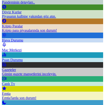
Pandeminin detayları..
Döviz Kurlar
Piyasanın kalbine yakından göz atın.
Kripto Paralar
Kripto para piyasalarında son durum!
Hava Durumu
Maç Merkezi
Puan Durumu
Gazeteler
Günün gazete manşetlerini inceleyin.
Canlı Tv
Emtia
Emtia'larda son durum!