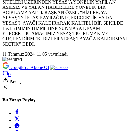
SİTELERİ ÜZERİNDEN YESAŞ’A YÖNELİK YAPILAN
ASILSIZ VE YALAN HABERLERE YÖNELİK BİR
AÇIKLAMA YAPTI. BAŞKAN ÖZEL, “BİZLER, YA
YESAŞ’IN İFLAS BAYRAĞINI ÇEKECEKTİK YA DA
YESAŞ’I, AYAĞI KALDIRARAK KALİTELİ BİR ŞEKİLDE
HALKIMIZIN HİZMETİNE SUNMAYA DEVAM
EDECEKTİK. AMACIMIZ YESAŞ’I KORUMAK VE
GÜÇLENDİRMEK. BİZLER YESAŞ’I AYAĞA KALDIRMAYI
SEÇTİK” DEDİ.
11 Temmuz 2024, 11:05
yayınlandı
Google'da Abone Ol
0
Paylaş
Bu Yazıyı Paylaş