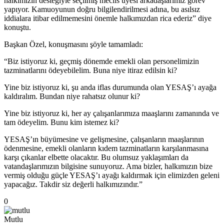
halkımızın desteğiyle seçilmiş meclis üyesi arkadaşlarımız görev
yapıyor. Kamuoyunun doğru bilgilendirilmesi adına, bu asılsız
iddialara itibar edilmemesini önemle halkımızdan rica ederiz” diye
konuştu.
Başkan Özel, konuşmasını şöyle tamamladı:
“Biz istiyoruz ki, geçmiş dönemde emekli olan personelimizin
tazminatlarını ödeyebilelim. Buna niye itiraz edilsin ki?
Yine biz istiyoruz ki, şu anda iflas durumunda olan YESAŞ’ı ayağa
kaldıralım. Bundan niye rahatsız olunur ki?
Yine biz istiyoruz ki, her ay çalışanlarımıza maaşlarını zamanında ve
tam ödeyelim. Bunu kim istemez ki?
YESAŞ’ın büyümesine ve gelişmesine, çalışanların maaşlarının
ödenmesine, emekli olanların kıdem tazminatların karşılanmasına
karşı çıkanlar elbette olacaktır. Bu olumsuz yaklaşımları da
vatandaşlarımızın bilgisine sunuyoruz. Ama bizler, halkımızın bize
vermiş olduğu güçle YESAŞ’ı ayağı kaldırmak için elimizden geleni
yapacağız. Takdir siz değerli halkımızındır.”
0
Mutlu