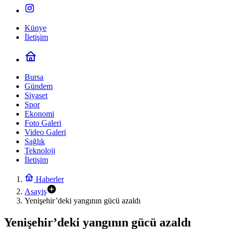
Künye
İletişim
Bursa
Gündem
Siyaset
Spor
Ekonomi
Foto Galeri
Video Galeri
Sağlık
Teknoloji
İletişim
Haberler
Asayiş
Yenişehir’deki yangının gücü azaldı
Yenişehir’deki yangının gücü azaldı