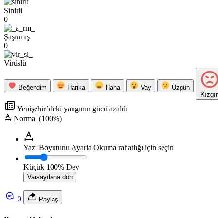
Sinirli
0
Şaşırmış
0
Virüslü
Beğendim
Harika
Haha
Vay
Üzgün
Kızgı
Yenişehir’deki yangının gücü azaldı
Normal (100%)
Yazı Boyutunu Ayarla
Okuma rahatlığı için seçin
Küçük
100%
Dev
Varsayılana dön
0
Paylaş