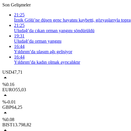
Son Gelişmeler
21:25
İznik Gölü’ne düşen genç hayatını kaybetti, gözyaşlarıyla topra
21:25
Uludağ’da çıkan orman yangını söndürüldü
19:31
Uludağ’da orman yangını
16:44
Yıldırım’da ulaşım ağı gelişiyor
16:44
Yıldırım’da kadın olmak ayrıcalıktır
USD
47,71
%0.16
EURO
55,03
%-0.01
GBP
64,25
%0.08
BIST
13.798,82