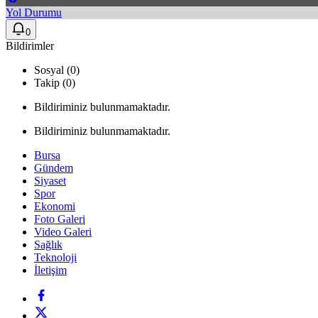
Yol Durumu
0
Bildirimler
Sosyal (0)
Takip (0)
Bildiriminiz bulunmamaktadır.
Bildiriminiz bulunmamaktadır.
Bursa
Gündem
Siyaset
Spor
Ekonomi
Foto Galeri
Video Galeri
Sağlık
Teknoloji
İletişim