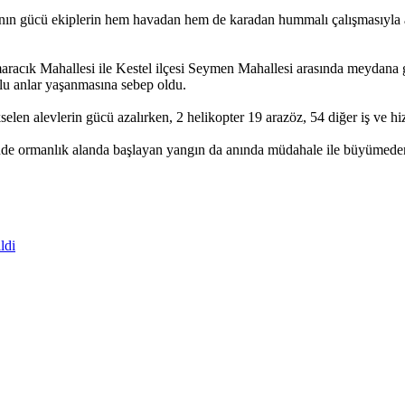
ın gücü ekiplerin hem havadan hem de karadan hummalı çalışmasıyla azal
aracık Mahallesi ile Kestel ilçesi Seymen Mahallesi arasında meydana g
olu anlar yaşanmasına sebep oldu.
en alevlerin gücü azalırken, 2 helikopter 19 arazöz, 54 diğer iş ve hi
nde ormanlık alanda başlayan yangın da anında müdahale ile büyümede
ldi