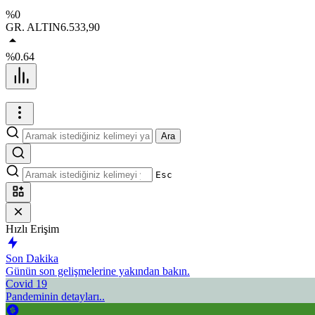
%0
GR. ALTIN
6.533,90
%0.64
Ara
Esc
Hızlı Erişim
Son Dakika
Günün son gelişmelerine yakından bakın.
Covid 19
Pandeminin detayları..