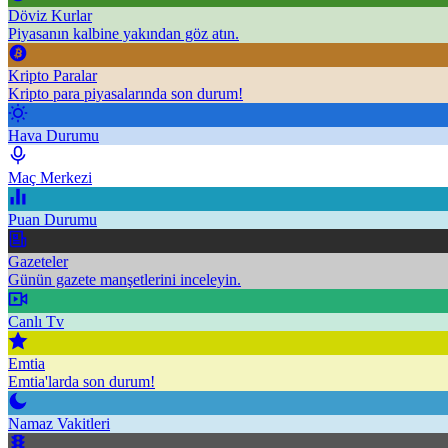
Döviz Kurlar
Piyasanın kalbine yakından göz atın.
Kripto Paralar
Kripto para piyasalarında son durum!
Hava Durumu
Maç Merkezi
Puan Durumu
Gazeteler
Günün gazete manşetlerini inceleyin.
Canlı Tv
Emtia
Emtia'larda son durum!
Namaz Vakitleri