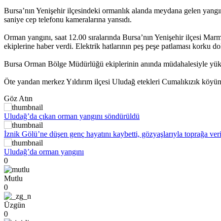
Bursa’nın Yenişehir ilçesindeki ormanlık alanda meydana gelen yangın
saniye cep telefonu kameralarına yansıdı.
Orman yangını, saat 12.00 sıralarında Bursa’nın Yenişehir ilçesi Marm
ekiplerine haber verdi. Elektrik hatlarının peş peşe patlaması korku d
Bursa Orman Bölge Müdürlüğü ekiplerinin anında müdahalesiyle yüksel
Öte yandan merkez Yıldırım ilçesi Uludağ etekleri Cumalıkızık köyü
Göz Atın
Uludağ’da çıkan orman yangını söndürüldü
İznik Gölü’ne düşen genç hayatını kaybetti, gözyaşlarıyla toprağa veri
Uludağ’da orman yangını
0
Mutlu
0
Üzgün
0