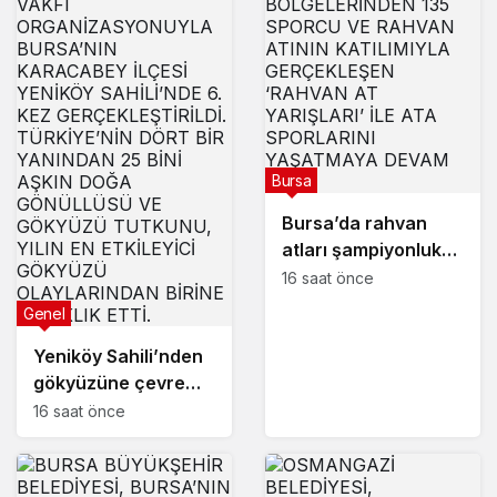
Bursa
Bursa’da rahvan
atları şampiyonluk
için koştu
16 saat önce
Genel
Yeniköy Sahili’nden
gökyüzüne çevre
mesajı: 25 bini aşkın
16 saat önce
kişi Perseid Meteor
Yağmuru’nu izledi