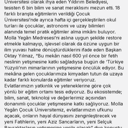
Üniversitesi olarak ihya eden Yıldırım Belediyesi,
tesisten 6 bin bilim ve sanat meraklısını mezun etti. 18
farklı branşta eğitimlerin verildiği Çocuk
Üniversitesi’nde ayrıca hafta içi gerçekleştirilen okul
turları ile çocuklar, astronomi ve uzay bilimleri
alanında temel pratik eğitimler alma imkânı buluyor.
Molla Yegân Medresesi’ni aslına uygun şekilde restore
etmekle kalmayıp, işlevsel olarak da özüne uygun bir
ilim yuvası haline dönüştürdüklerini ifade eden Başkan
Oktay Yılmaz, “Bu mekân nasıl 600 yıl önce bir fetih
neslinin yetişmesine katkı sağladıysa bugün de ‘Türkiye
Yüzyılı’nın mimarlarının yetişmesine öncülük ediyor. Bu
mekâna gelen çocuklarımıza kimyadan tutun da uzaya
kadar farklı konularda eğitimler veriyoruz.
Evlatlarımızın yatkınlık ve yeteneklerine göre çok
yönlü bir eğitim ortamı tesis ediyoruz. Bu ekosistemde;
bilim, sanat, teknoloji ve değerlerimiz açısından
donanımlı çocuklar yetişmesine katkı sağlıyoruz. Molla
Yegân Çocuk Üniversitemiz, evlatlarımızın ufkunu
açacak, onların hayal dünyasını zenginleştirecek ve
yeni Fatihlerin, yeni Aziz Sancarların, yeni Selçuk
Bayraktarların yetişmesine vesile olacak” diye konuştu.