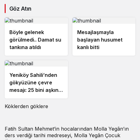
Göz Atın
Böyle gelenek
Mesajlaşmayla
görülmedi.. Damat su
başlayan husumet
tankına atıldı
kanlı bitti
Yeniköy Sahili’nden
gökyüzüne çevre
mesajı: 25 bini aşkın
kişi Perseid Meteor
Yağmuru’nu izledi
Köklerden göklere
Fatih Sultan Mehmet’in hocalarından Molla Yegân’ın
ders verdiği tarihi medreseyi, Molla Yegân Çocuk