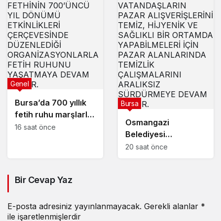
Genel
Bursa’da 700 yıllık
Bursa
fetih ruhu marşlarla
Osmangazi
yaşatılıyor
16 saat önce
Belediyesi
pazarlardan aylık
20 saat önce
600 ton atık
topluyor
Bir Cevap Yaz
E-posta adresiniz yayınlanmayacak.
Gerekli alanlar
*
ile işaretlenmişlerdir