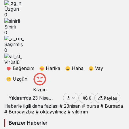
Üzgün
0
Sinirli
0
Şaşırmış
0
Virüslü
Beğendim
Harika
Haha
Vay
Üzgün
Kızgın
Yıldırım’da 23 Nisan
0
Paylaş
Coşkuyla Kutlandı
Haberle ilgili daha fazlası:
# 23nisan
# bursa
# Bursada
# Bursayızbiz
# oktayyılmaz
# yıldırım
Benzer Haberler