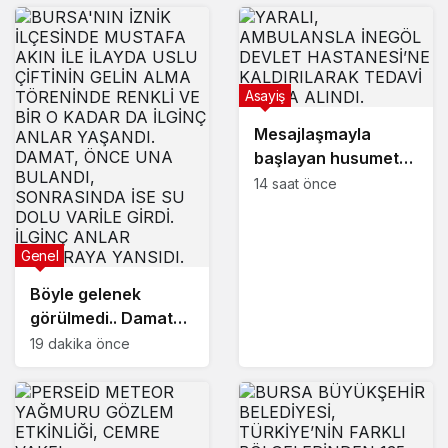
Asayiş
Mesajlaşmayla
başlayan husumet
kanlı bitti
14 saat önce
Genel
Böyle gelenek
görülmedi.. Damat
su tankına atıldı
19 dakika önce