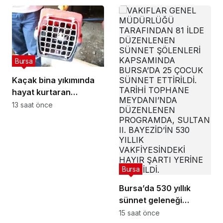
Bursa
Kaçak bina yıkımında
hayat kurtaran
müdahale
13 saat önce
Bursa
Bursa’da 530 yıllık
sünnet geleneği
yaşatıldı
15 saat önce