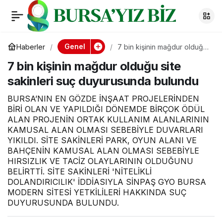
7 bin kişinin mağdur
0
olduğu site sakinleri
Genel
Haberler
7 bin kişinin mağdur olduğu
site sakinleri suç
7 bin kişinin mağdur olduğu site
duyurusunda bulundu
suç duyurusunda
sakinleri suç duyurusunda bulundu
bulundu
BURSA’NIN EN GÖZDE İNŞAAT PROJELERİNDEN
BİRİ OLAN VE YAPILDIĞI DÖNEMDE BİRÇOK ÖDÜL
ALAN PROJENİN ORTAK KULLANIM ALANLARININ
KAMUSAL ALAN OLMASI SEBEBİYLE DUVARLARI
YIKILDI. SİTE SAKİNLERİ PARK, OYUN ALANI VE
BAHÇENİN KAMUSAL ALAN OLMASI SEBEBİYLE
HIRSIZLIK VE TACİZ OLAYLARININ OLDUĞUNU
BELİRTTİ. SİTE SAKİNLERİ 'NİTELİKLİ
DOLANDIRICILIK' İDDİASIYLA SİNPAŞ GYO BURSA
MODERN SİTESİ YETKİLİLERİ HAKKINDA SUÇ
DUYURUSUNDA BULUNDU.