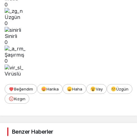
0
Üzgün
0
Sinirli
0
Şaşırmış
0
Virüslü
Beğendim
Harika
Haha
Vay
Üzgün
Kızgın
Benzer Haberler