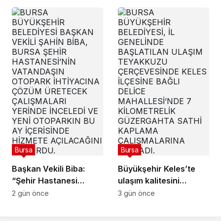
Bursa
Bursa
Başkan Vekili Biba:
Büyükşehir Keles’te
“Şehir Hastanesi
ulaşım kalitesini
otoparkı bu ay hizmete
artırıyor
2 gün önce
3 gün önce
açılacak”