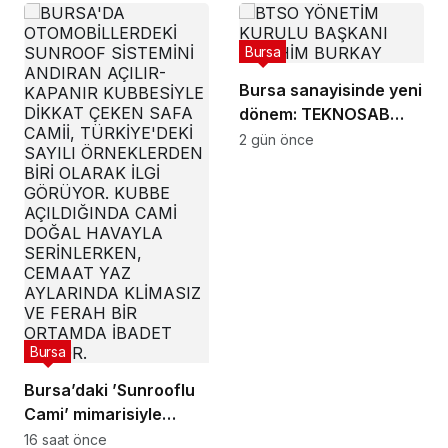
Bursa
Bursa sanayisinde yeni
dönem: TEKNOSAB
KOBİ OSB ile dev
2 gün önce
ekosistem hayata
geçiyor
Bursa
Bursa’daki ’Sunrooflu
Cami’ mimarisiyle
dikkat çekiyor
16 saat önce