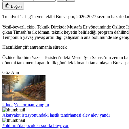
Beğen
Trendyol 1. Lig’in yeni ekibi Bursaspor, 2026-2027 sezonu hazırlıklar
Yeşil-beyazlı ekip, Teknik Direktör Mustafa Er yönetiminde Özlüce İ
çıkan Timsah’ta ilk idman, teknik heyetin belirlediği program dahilin
Temponun yavaş yavaş artırıldığı çalışmanın ana bölümünde ise geniş a
Hazırlıklar çift antrenmanla sürecek
Özlüce İbrahim Yazıcı Tesisleri’ndeki Mesut Şen Sahası’nın zemin bakı
dönemi tamamen kapandı. İlk günü tek idmanla tamamlayan Bursaspor, 
Göz Atın
Uludağ’da orman yangını
Akaryakıt istasyonundaki lastik tamirhanesi alev alev yandı
Yıldırım’da çocuklar sporla büyüyor