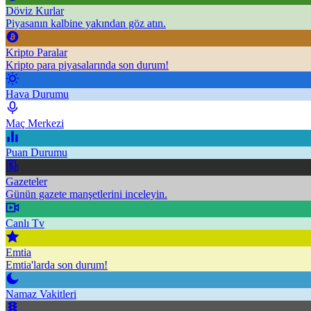
Döviz Kurlar
Piyasanın kalbine yakından göz atın.
Kripto Paralar
Kripto para piyasalarında son durum!
Hava Durumu
Maç Merkezi
Puan Durumu
Gazeteler
Günün gazete manşetlerini inceleyin.
Canlı Tv
Emtia
Emtia'larda son durum!
Namaz Vakitleri