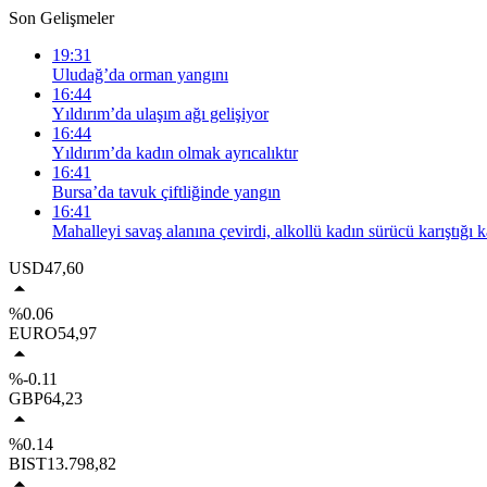
Son Gelişmeler
19:31
Uludağ’da orman yangını
16:44
Yıldırım’da ulaşım ağı gelişiyor
16:44
Yıldırım’da kadın olmak ayrıcalıktır
16:41
Bursa’da tavuk çiftliğinde yangın
16:41
Mahalleyi savaş alanına çevirdi, alkollü kadın sürücü karıştığı 
USD
47,60
%0.06
EURO
54,97
%-0.11
GBP
64,23
%0.14
BIST
13.798,82