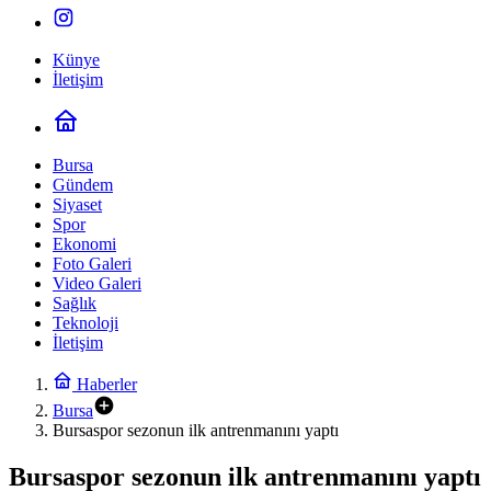
Künye
İletişim
Bursa
Gündem
Siyaset
Spor
Ekonomi
Foto Galeri
Video Galeri
Sağlık
Teknoloji
İletişim
Haberler
Bursa
Bursaspor sezonun ilk antrenmanını yaptı
Bursaspor sezonun ilk antrenmanını yaptı