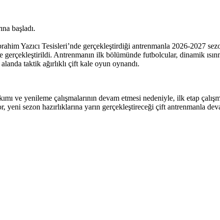
ına başladı.
brahim Yazıcı Tesisleri’nde gerçekleştirdiği antrenmanla 2026-2027 se
de gerçekleştirildi. Antrenmanın ilk bölümünde futbolcular, dinamik ıs
landa taktik ağırlıklı çift kale oyun oynandı.
mı ve yenileme çalışmalarının devam etmesi nedeniyle, ilk etap çalışmala
yeni sezon hazırlıklarına yarın gerçekleştireceği çift antrenmanla de