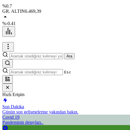
%0.7
GR. ALTIN
6.469,39
%-0.41
Ara
Esc
Hızlı Erişim
Son Dakika
Günün son gelişmelerine yakından bakın.
Covid 19
Pandeminin detayları..