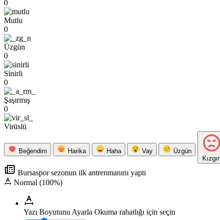
0
Mutlu
0
Üzgün
0
Sinirli
0
Şaşırmış
0
Virüslü
Beğendim
Harika
Haha
Vay
Üzgün
Kızgı
Bursaspor sezonun ilk antrenmanını yaptı
Normal (100%)
Yazı Boyutunu Ayarla
Okuma rahatlığı için seçin