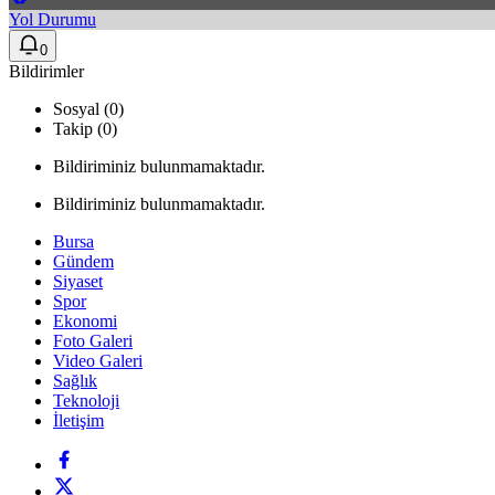
Yol Durumu
0
Bildirimler
Sosyal (0)
Takip (0)
Bildiriminiz bulunmamaktadır.
Bildiriminiz bulunmamaktadır.
Bursa
Gündem
Siyaset
Spor
Ekonomi
Foto Galeri
Video Galeri
Sağlık
Teknoloji
İletişim