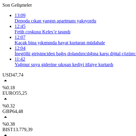
Son Gelişmeler
13:09
Depoda çıkan yangın apartmanı yakıyordu
12:45
Fetih coşkusu Keles’e taşındı
12:07
Kaçak bina yıkımında hayat kurtaran müdahale
12:04
İnegöllü girişimciden bağış dolandırıcılığına karşı dijital çözü
11:42
Yağmur suyu giderine sıkışan kediyi itfaiye kurtardı
USD
47,74
%0.18
EURO
55,25
%0.32
GBP
64,48
%0.38
BIST
13.779,39