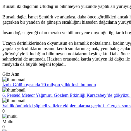
Bursalı iki dağcının Uludağ’ın bilinmeyen yüzünde yaptıkları yürüyüş 
Bursalı dağcı İsmet Şentürk ve arkadaşı, daha önce gördükleri ancak hi
geçerken bir yandan da güneşin sıcaklığını hisseden dağcıların yürüy
İnsan doğası gereği olan merakı ve bilinmeyene duyduğu ilgi tarih boyu
Uzayın derinliklerinden okyanusun en karanlık noktalarına, kadim uyg
yapılan yolculukların insanın kendi sınırlarını aşmak, yeni bakış açıla
yürüyüşüyle Uludağ’ın bilinmeyen noktalarını keşfe çıktı. Daha önce ya
sahnelerini de aratmadı. Haziran ortasında karda yürüyen iki dağcı i
medyada da büyük beğeni topladı.
Göz Atın
İznik Gölü kıyısında 70 milyon yıllık fosil bulundu
6. Perseid Meteor Yağmuru Gözlem Etkinliği Karacabey’de gökyüzü t
Valilik önündeki şüpheli valizler ekipleri alarma geçirdi.. Gerçek sonr
0
Mutlu
0