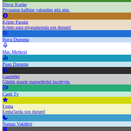
Döviz Kurlar
Piyasanın kalbine yakından göz atın.
Kripto Paralar
Kripto para piyasalarında son durum!
Hava Durumu
Maç Merkezi
Puan Durumu
Gazeteler
Günün gazete manşetlerini inceleyin.
Canlı Tv
Emtia
Emtia'larda son durum!
Namaz Vakitleri