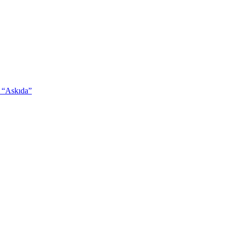
m: “Askıda”