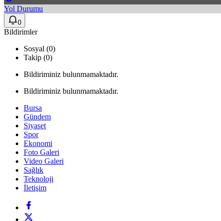
Yol Durumu
0
Bildirimler
Sosyal (0)
Takip (0)
Bildiriminiz bulunmamaktadır.
Bildiriminiz bulunmamaktadır.
Bursa
Gündem
Siyaset
Spor
Ekonomi
Foto Galeri
Video Galeri
Sağlık
Teknoloji
İletişim