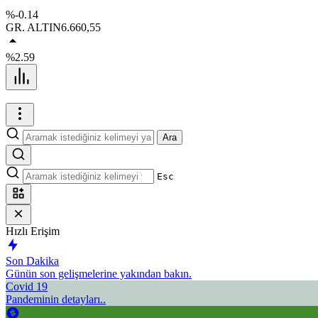
%-0.14
GR. ALTIN
6.660,55
%2.59
Ara
Esc
Hızlı Erişim
Son Dakika
Günün son gelişmelerine yakından bakın.
Covid 19
Pandeminin detayları..