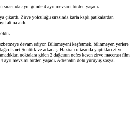
şü sırasında aynı günde 4 ayrı mevsimi birden yaşadı.
ya çıkardı. Zirve yolculuğu sırasında karla kaplı patikalardan
t altına aldı.
 oldu.
ı cezbetmeye devam ediyor. Bilinmeyeni keşfetmek, bilinmeyen yerlere
 dağcı İsmet Şentürk ve arkadaşı Haziran ortasında yaptıkları zirve
ramadıkları noktalara giden 2 dağcının nefes kesen zirve macerası film
 4 ayrı mevsimi birden yaşadı. Adrenalin dolu yürüyüş sosyal