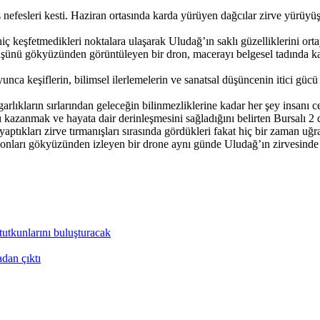
nefesleri kesti. Haziran ortasında karda yürüyen dağcılar zirve yürüyü
ç keşfetmedikleri noktalara ulaşarak Uludağ’ın saklı güzelliklerini orta
üşünü gökyüzünden görüntüleyen bir dron, macerayı belgesel tadında kayı
nca keşiflerin, bilimsel ilerlemelerin ve sanatsal düşüncenin itici gücü
arlıkların sırlarından geleceğin bilinmezliklerine kadar her şey insan
rı kazanmak ve hayata dair derinleşmesini sağladığını belirten Bursalı 2
ptıkları zirve tırmanışları sırasında gördükleri fakat hiç bir zaman uğ
le onları gökyüzünden izleyen bir drone aynı günde Uludağ’ın zirvesinde
utkunlarını buluşturacak
adan çıktı