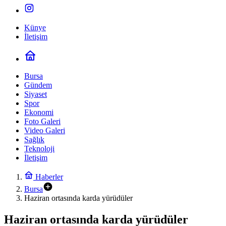
Künye
İletişim
Bursa
Gündem
Siyaset
Spor
Ekonomi
Foto Galeri
Video Galeri
Sağlık
Teknoloji
İletişim
Haberler
Bursa
Haziran ortasında karda yürüdüler
Haziran ortasında karda yürüdüler