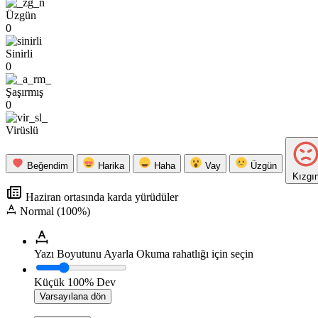
Üzgün
0
Sinirli
0
Şaşırmış
0
Virüslü
Beğendim
Harika
Haha
Vay
Üzgün
Kızgı
Haziran ortasında karda yürüdüler
Normal (100%)
Yazı Boyutunu Ayarla
Okuma rahatlığı için seçin
Küçük
100%
Dev
Varsayılana dön