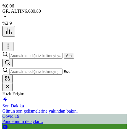
%0.06
GR. ALTIN
6.680,80
%2.9
Ara
Esc
Hızlı Erişim
Son Dakika
Günün son gelişmelerine yakından bakın.
Covid 19
Pandeminin detayları..