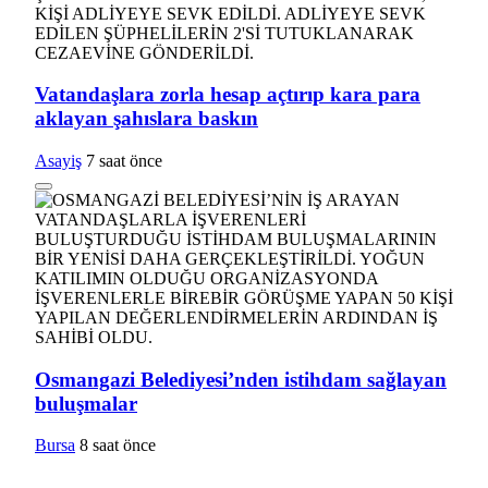
Vatandaşlara zorla hesap açtırıp kara para
aklayan şahıslara baskın
Asayiş
7 saat önce
Osmangazi Belediyesi’nden istihdam sağlayan
buluşmalar
Bursa
8 saat önce