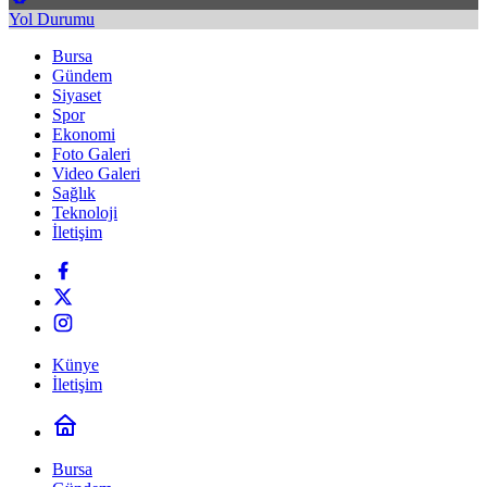
Yol Durumu
Bursa
Gündem
Siyaset
Spor
Ekonomi
Foto Galeri
Video Galeri
Sağlık
Teknoloji
İletişim
Künye
İletişim
Bursa