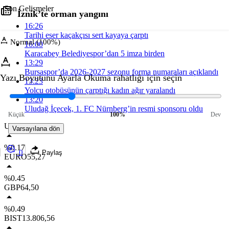
Son Gelişmeler
İznik’te orman yangını
16:26
Tarihi eser kaçakçısı sert kayaya çarptı
Normal (100%)
16:00
Karacabey Belediyespor’dan 5 imza birden
13:29
Bursaspor’da 2026-2027 sezonu forma numaraları açıklandı
Yazı Boyutunu Ayarla
Okuma rahatlığı için seçin
13:23
Yolcu otobüsünün çarptığı kadın ağır yaralandı
13:20
Uludağ İçecek, 1. FC Nürnberg’in resmi sponsoru oldu
Küçük
100%
Dev
USD
47,71
Varsayılana dön
%0.17
0
Paylaş
EURO
55,27
%0.45
GBP
64,50
%0.49
BIST
13.806,56