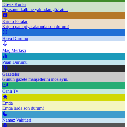
Döviz Kurlar
Piyasanın kalbine yakından göz atın.
Kripto Paralar
Kripto para piyasalarında son durum!
Hava Durumu
Maç Merkezi
Puan Durumu
Gazeteler
Günün gazete manşetlerini inceleyin.
Canlı Tv
Emtia
Emtia'larda son durum!
Namaz Vakitleri