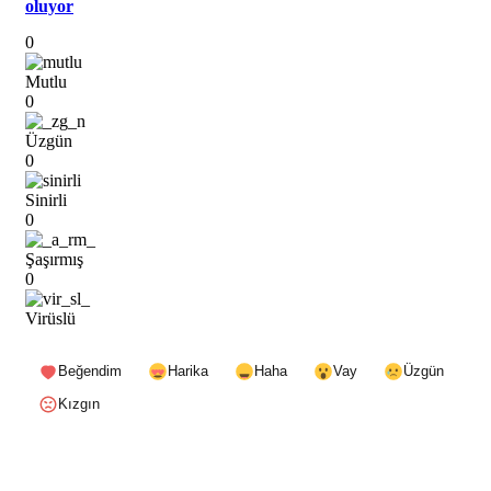
oluyor
0
Mutlu
0
Üzgün
0
Sinirli
0
Şaşırmış
0
Virüslü
Beğendim
Harika
Haha
Vay
Üzgün
Kızgın