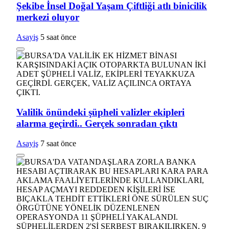
Şekibe İnsel Doğal Yaşam Çiftliği atlı binicilik
merkezi oluyor
Asayiş
5 saat önce
Valilik önündeki şüpheli valizler ekipleri
alarma geçirdi.. Gerçek sonradan çıktı
Asayiş
7 saat önce