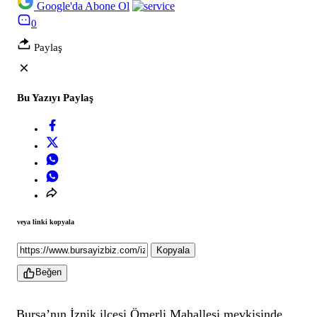
Google'da Abone Ol
0
Paylaş
Bu Yazıyı Paylaş
veya linki kopyala
Kopyala
Beğen
Bursa’nın İznik ilçesi Ömerli Mahallesi mevkisinde