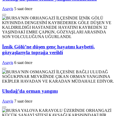
Asayiş
5 saat önce
İznik Gölü’ne düşen genç hayatını kaybetti,
gözyaşlarıyla toprağa verildi
Asayiş
6 saat önce
Uludağ’da orman yangını
Asayiş
7 saat önce