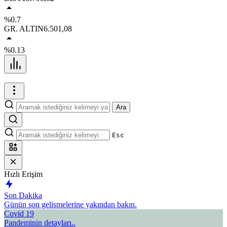
%0.7
GR. ALTIN
6.501,08
%0.13
Ara
Esc
Hızlı Erişim
Son Dakika
Günün son gelişmelerine yakından bakın.
Covid 19
Pandeminin detayları..