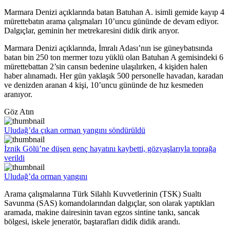
Marmara Denizi açıklarında batan Batuhan A. isimli gemide kayıp 4
mürettebatın arama çalışmaları 10’uncu gününde de devam ediyor.
Dalgıçlar, geminin her metrekaresini didik dirik arıyor.
Marmara Denizi açıklarında, İmralı Adası’nın ise güneybatısında
batan bin 250 ton mermer tozu yüklü olan Batuhan A gemisindeki 6
mürettebattan 2’sin cansın bedenine ulaşılırken, 4 kişiden halen
haber alınamadı. Her gün yaklaşık 500 personelle havadan, karadan
ve denizden aranan 4 kişi, 10’uncu gününde de hız kesmeden
aranıyor.
Göz Atın
Uludağ’da çıkan orman yangını söndürüldü
İznik Gölü’ne düşen genç hayatını kaybetti, gözyaşlarıyla toprağa
verildi
Uludağ’da orman yangını
Arama çalışmalarına Türk Silahlı Kuvvetlerinin (TSK) Sualtı
Savunma (SAS) komandolarından dalgıçlar, son olarak yaptıkları
aramada, makine dairesinin tavan egzos sintine tankı, sancak
bölgesi, iskele jeneratör, baştarafları didik didik arandı.