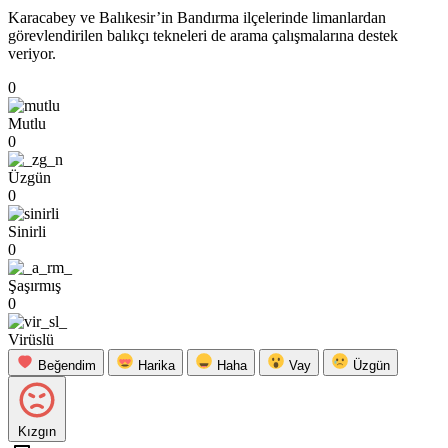
Karacabey ve Balıkesir’in Bandırma ilçelerinde limanlardan
görevlendirilen balıkçı tekneleri de arama çalışmalarına destek
veriyor.
0
Mutlu
0
Üzgün
0
Sinirli
0
Şaşırmış
0
Virüslü
Beğendim
Harika
Haha
Vay
Üzgün
Kızgın