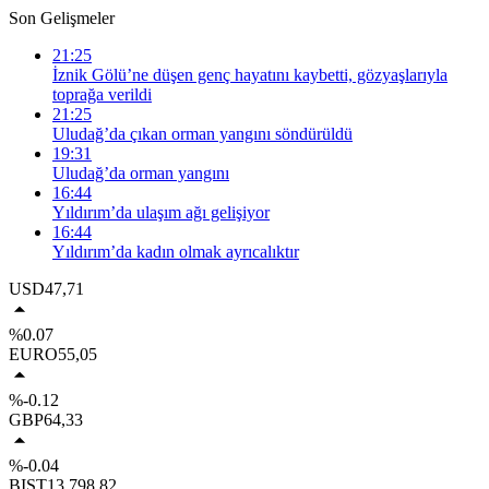
Son Gelişmeler
21:25
İznik Gölü’ne düşen genç hayatını kaybetti, gözyaşlarıyla
toprağa verildi
21:25
Uludağ’da çıkan orman yangını söndürüldü
19:31
Uludağ’da orman yangını
16:44
Yıldırım’da ulaşım ağı gelişiyor
16:44
Yıldırım’da kadın olmak ayrıcalıktır
USD
47,71
%0.07
EURO
55,05
%-0.12
GBP
64,33
%-0.04
BIST
13.798,82