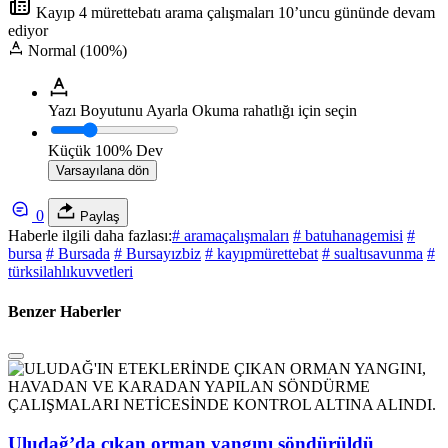
Kayıp 4 mürettebatı arama çalışmaları 10’uncu gününde devam
ediyor
Normal (100%)
Yazı Boyutunu Ayarla
Okuma rahatlığı için seçin
Küçük
100%
Dev
Varsayılana dön
0
Paylaş
Haberle ilgili daha fazlası:
# aramaçalışmaları
# batuhanagemisi
#
bursa
# Bursada
# Bursayızbiz
# kayıpmürettebat
# sualtısavunma
#
türksilahlıkuvvetleri
Benzer Haberler
Uludağ’da çıkan orman yangını söndürüldü