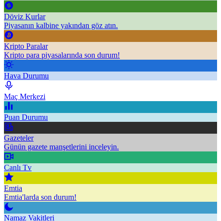
Döviz Kurlar
Piyasanın kalbine yakından göz atın.
Kripto Paralar
Kripto para piyasalarında son durum!
Hava Durumu
Maç Merkezi
Puan Durumu
Gazeteler
Günün gazete manşetlerini inceleyin.
Canlı Tv
Emtia
Emtia'larda son durum!
Namaz Vakitleri