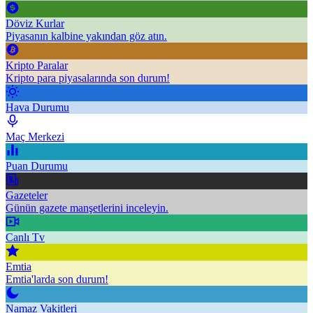
Döviz Kurlar
Piyasanın kalbine yakından göz atın.
Kripto Paralar
Kripto para piyasalarında son durum!
Hava Durumu
Maç Merkezi
Puan Durumu
Gazeteler
Günün gazete manşetlerini inceleyin.
Canlı Tv
Emtia
Emtia'larda son durum!
Namaz Vakitleri