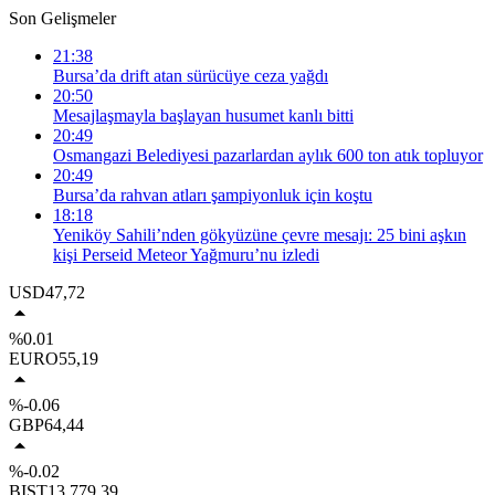
Son Gelişmeler
21:38
Bursa’da drift atan sürücüye ceza yağdı
20:50
Mesajlaşmayla başlayan husumet kanlı bitti
20:49
Osmangazi Belediyesi pazarlardan aylık 600 ton atık topluyor
20:49
Bursa’da rahvan atları şampiyonluk için koştu
18:18
Yeniköy Sahili’nden gökyüzüne çevre mesajı: 25 bini aşkın
kişi Perseid Meteor Yağmuru’nu izledi
USD
47,72
%0.01
EURO
55,19
%-0.06
GBP
64,44
%-0.02
BIST
13.779,39