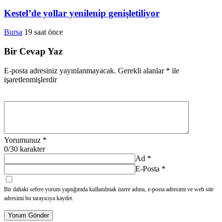
Kestel’de yollar yenilenip genişletiliyor
Bursa
19 saat önce
Bir Cevap Yaz
E-posta adresiniz yayınlanmayacak.
Gerekli alanlar
*
ile
işaretlenmişlerdir
Yorumunuz
*
0
/30 karakter
Ad
*
E-Posta
*
Bir dahaki sefere yorum yaptığımda kullanılmak üzere adımı, e-posta adresimi ve web site
adresimi bu tarayıcıya kaydet.
Yorum Gönder