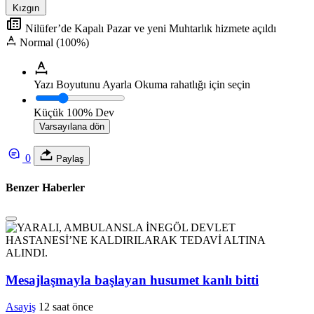
Kızgın
Nilüfer’de Kapalı Pazar ve yeni Muhtarlık hizmete açıldı
Normal (100%)
Yazı Boyutunu Ayarla
Okuma rahatlığı için seçin
Küçük
100%
Dev
Varsayılana dön
0
Paylaş
Benzer Haberler
Mesajlaşmayla başlayan husumet kanlı bitti
Asayiş
12 saat önce