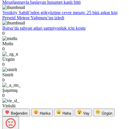
Mesajlaşmayla başlayan husumet kanlı bitti
Yeniköy Sahili’nden gökyüzüne çevre mesajı: 25 bini aşkın kişi
Perseid Meteor Yağmuru’nu izledi
Bursa’da rahvan atları şampiyonluk için koştu
0
Mutlu
0
Üzgün
0
Sinirli
0
Şaşırmış
0
Virüslü
Beğendim
Harika
Haha
Vay
Üzgün