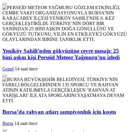
Yeniköy Sahili’nden gökyüzüne çevre mesajı: 25
bini aşkın kişi Perseid Meteor Yağmuru’nu izledi
Genel
14 saat önce
Bursa’da rahvan atları şampiyonluk için koştu
Bursa
14 saat önce