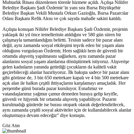
Muhtarlık Binası düzenlenen törenle hizmete açıldı. Açılışa Nilüfer
Belediye Başkanı Şadi Özdemir’in yanı sıra Bursa Büyükşehir
Belediye Başkan Vekili Mustafa Orkun Gazioğlu, Bursa Pazarcılar
Odası Başkanı Refik Aksu ve çok sayıda mahalle sakini katıldı.
Açılışta konuşan Nilüfer Belediye Başkanı Şadi Özdemir, projenin
yaklaşık iki yıl önce temellerinin atıldığını ve 580 gün süren bir
çalışmayla tamamlandığını belirtti. Tesisin sadece bir pazar alanı
değil, aynı zamanda sosyal etkileşimi teşvik eden bir yaşam alanı
olduğunu vurgulayan Özdemir, Hem sağlıklı hem de güvenli bir
ortamda alışveriş yapılmasını sağlarken, aynı zamanda pazar
alanlarını sosyal yaşam alanlarına dönüştürmek istiyoruz. Alışverişe
gelen kadınların yanında getirdiği çocukların da kaliteli vakit
geçirebileceği alanlar hazırlıyoruz. İlk bakışta sadece bir pazar alanı
gibi görünse de, 3 bin 650 metrekare kapalı ve 4 bin 500 metrekare
açık alan ile halkın çeşitli ihtiyaçlarını karşılamayı amaçladık. Her
perşembe günü burada pazar kuruluyor. Esnafımız ve
vatandaşlarımız yağmur çamur demeden buraya gelip keyifle,
güvenli ve hijyenik bir ortamda alışveriş yapabiliyor. Pazarın
kurulmadığı günlerde ise burası otopark olarak değerlendirilecek,
aynı zamanda çeşitli sosyal aktiviteler için de kullanılabilecek alanlar
oluşturmaya devam edeceğiz” diye konuştu.
Göz Atın