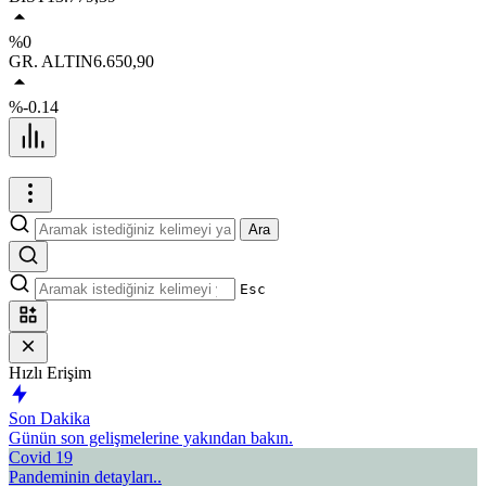
%0
GR. ALTIN
6.650,90
%-0.14
Ara
Esc
Hızlı Erişim
Son Dakika
Günün son gelişmelerine yakından bakın.
Covid 19
Pandeminin detayları..