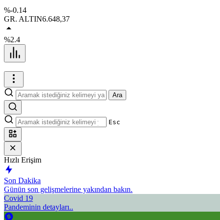
%-0.14
GR. ALTIN
6.648,37
%2.4
Ara
Esc
Hızlı Erişim
Son Dakika
Günün son gelişmelerine yakından bakın.
Covid 19
Pandeminin detayları..