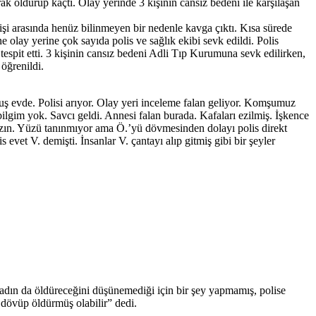
ak öldürüp kaçtı. Olay yerinde 3 kişinin cansız bedeni ile karşılaşan
şi arasında henüz bilinmeyen bir nedenle kavga çıktı. Kısa sürede
 olay yerine çok sayıda polis ve sağlık ekibi sevk edildi. Polis
 tespit etti. 3 kişinin cansız bedeni Adli Tıp Kurumuna sevk edilirken,
öğrenildi.
 evde. Polisi arıyor. Olay yeri inceleme falan geliyor. Komşumuz
lgim yok. Savcı geldi. Annesi falan burada. Kafaları ezilmiş. İşkence
kızın. Yüzü tanınmıyor ama Ö.’yü dövmesinden dolayı polis direkt
evet V. demişti. İnsanlar V. çantayı alıp gitmiş gibi bir şeyler
adın da öldüreceğini düşünemediği için bir şey yapmamış, polise
 dövüp öldürmüş olabilir” dedi.