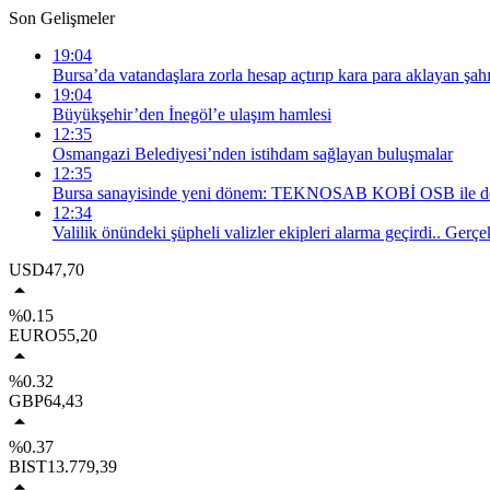
Son Gelişmeler
19:04
Bursa’da vatandaşlara zorla hesap açtırıp kara para aklayan şahı
19:04
Büyükşehir’den İnegöl’e ulaşım hamlesi
12:35
Osmangazi Belediyesi’nden istihdam sağlayan buluşmalar
12:35
Bursa sanayisinde yeni dönem: TEKNOSAB KOBİ OSB ile dev
12:34
Valilik önündeki şüpheli valizler ekipleri alarma geçirdi.. Gerçe
USD
47,70
%0.15
EURO
55,20
%0.32
GBP
64,43
%0.37
BIST
13.779,39