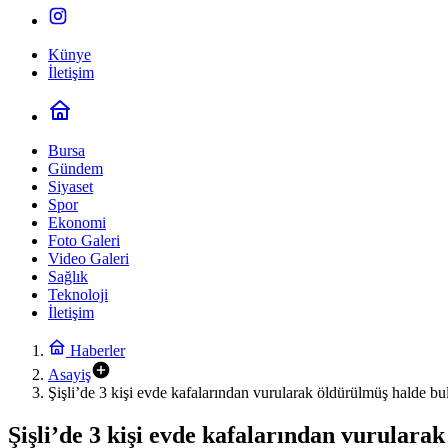
Künye
İletişim
Bursa
Gündem
Siyaset
Spor
Ekonomi
Foto Galeri
Video Galeri
Sağlık
Teknoloji
İletişim
Haberler
Asayiş
Şişli’de 3 kişi evde kafalarından vurularak öldürülmüş halde b
Şişli’de 3 kişi evde kafalarından vurular