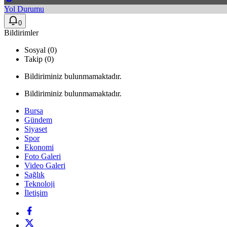
Yol Durumu
0
Bildirimler
Sosyal (0)
Takip (0)
Bildiriminiz bulunmamaktadır.
Bildiriminiz bulunmamaktadır.
Bursa
Gündem
Siyaset
Spor
Ekonomi
Foto Galeri
Video Galeri
Sağlık
Teknoloji
İletişim