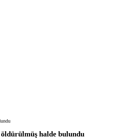
ulundu
ak öldürülmüş halde bulundu