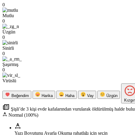
0
Mutlu
0
Üzgün
0
Sinirli
0
Şaşırmış
0
Virüslü
Beğendim
Harika
Haha
Vay
Üzgün
Kızgı
Şişli’de 3 kişi evde kafalarından vurularak öldürülmüş halde bul
Normal (100%)
Yazı Boyutunu Ayarla
Okuma rahatlığı için seçin