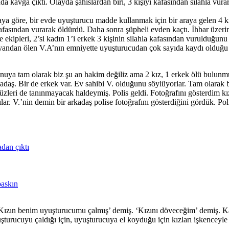
a kavga çıktı. Olayda şahıslardan biri, 3 kişiyi kafasından silahla vurar
aya göre, bir evde uyuşturucu madde kullanmak için bir araya gelen 4 ki
afasından vurarak öldürdü. Daha sonra şüpheli evden kaçtı. İhbar üzerine
 ekipleri, 2’si kadın 1’i erkek 3 kişinin silahla kafasından vurulduğunu
e yandan ölen V.A’nın emniyette uyuşturucudan çok sayıda kaydı olduğu 
ya tam olarak biz şu an hakim değiliz ama 2 kız, 1 erkek ölü bulunmuş
aş. Bir de erkek var. Ev sahibi V. olduğunu söylüyorlar. Tam olarak bi
yüzleri de tanınmayacak haldeymiş. Polis geldi. Fotoğrafını gösterdim 
r. V.’nin demin bir arkadaş polise fotoğrafını gösterdiğini gördük. Polis 
adan çıktı
baskın
 ‘Kızın benim uyuşturucumu çalmış’ demiş. ‘Kızını döveceğim’ demiş. K
turucuyu çaldığı için, uyuşturucuya el koyduğu için kızları işkenceyle