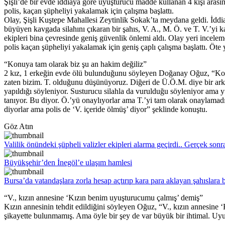
Şişli’de bir evde iddiaya göre uyuşturucu madde kullanan 4 kişi arasınd
polis, kaçan şüpheliyi yakalamak için çalışma başlattı.
Olay, Şişli Kuştepe Mahallesi Zeytinlik Sokak’ta meydana geldi. İddi
büyüyen kavgada silahını çıkaran bir şahıs, V. A., M. Ö. ve T. V.’yi k
ekipleri bina çevresinde geniş güvenlik önlemi aldı. Olay yeri inceleme
polis kaçan şüpheliyi yakalamak için geniş çaplı çalışma başlattı. Öt
“Konuya tam olarak biz şu an hakim değiliz”
2 kız, 1 erkeğin evde ölü bulunduğunu söyleyen Doğanay Oğuz, “Konu
zaten bizim. T. olduğunu düşünüyoruz. Diğeri de Ü.Ö.M. diye bir arkad
yapıldığı söyleniyor. Susturucu silahla da vurulduğu söyleniyor ama 
tanıyor. Bu diyor. Ö.’yü onaylıyorlar ama T.’yi tam olarak onaylamadıla
diyorlar ama polis de ‘V. içeride ölmüş’ diyor” şeklinde konuştu.
Göz Atın
Valilik önündeki şüpheli valizler ekipleri alarma geçirdi.. Gerçek sonr
Büyükşehir’den İnegöl’e ulaşım hamlesi
Bursa’da vatandaşlara zorla hesap açtırıp kara para aklayan şahıslara 
“V., kızın annesine ‘Kızın benim uyuşturucumu çalmış’ demiş”
Kızın annesinin tehdit edildiğini söyleyen Oğuz, “V., kızın annesine
şikayette bulunmamış. Ama öyle bir şey de var büyük bir ihtimal. Uyuş