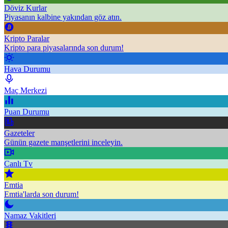
Döviz Kurlar
Piyasanın kalbine yakından göz atın.
Kripto Paralar
Kripto para piyasalarında son durum!
Hava Durumu
Maç Merkezi
Puan Durumu
Gazeteler
Günün gazete manşetlerini inceleyin.
Canlı Tv
Emtia
Emtia'larda son durum!
Namaz Vakitleri